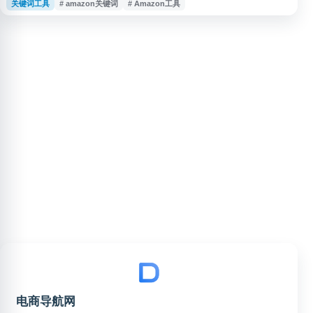
关键词工具
# amazon关键词
# Amazon工具
卖家了解亚马逊平台商品趋势、竞争情况和运营机会。适合从事 Amazon 选
品、Listing 优化和跨境电商运营的用户参考使用。
电商导航网