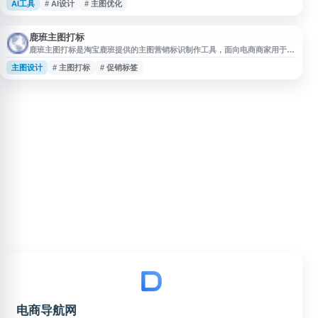
AI工具
# AI设计
# 主图优化
和转化效果。通过智能分析商品特征、行业数据和用户行为，系统可自动生成
或优化商品主图设计，包括背景处理、文案排版、色彩搭配等元素。商家只需
上传商品图片，平台即可快速生成多套符合电商规范的主图方案，支持批量处
理和A/B测试，帮
鹿班主图打标
鹿班主图打标是淘宝鹿班提供的主图营销标识制作工具，面向电商商家用于商
品主图的促销标签、活动角标等视觉元素配置与生成。该工具可辅助商家在商
主图设计
# 主图打标
# 促销标签
品展示中突出价格、优惠、活动等关键信息，适用于淘宝、天猫等电商运营场
景，帮助提升主图信息表达的规范性与制作效率。
电商导航网