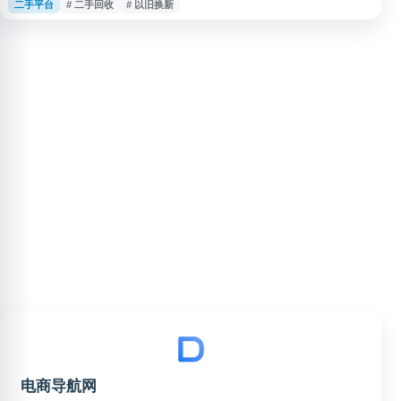
二手平台
# 二手回收
# 以旧换新
价，选择门店回收、上门回收或快递回收等方式完成交易。平台覆盖全国多地
门店与上门服务网络，采用线下验机、当面确认价格等流程，适合有二手设备
回收、闲置物品处理和换新需求的用户参考。
电商导航网