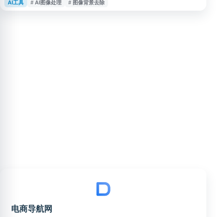
AI工具
# AI图像处理
# 图像背景去除
能。适用于老照片修复、低清图片优化、证件照制作及电商图片处理等场景，
帮助用户提升图片清晰度与视觉效果。
电商导航网