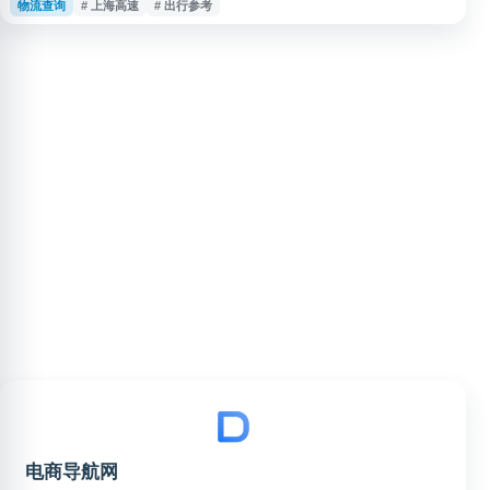
物流查询
# 上海高速
# 出行参考
江苏、浙江、广西等地区，用户可用于查询高速通行情况、道路拥堵和出行参
考信息，适合自驾出行前了解高速实时动态。
电商导航网