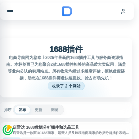
跳到内容
1688插件
电商导航网为您奉上2026年最新的1688插件工具与服务商资源指
南。本标签页已为您聚合2款1688插件相关的高品质大卖应用，涵盖
等业内公认的实用站点。所有收录均经过多维度评估，拒绝虚假链
接，助您在1688插件赛道快速提效、抢占市场先机！
收录了 2 个网站
排序
发布
更新
浏览
店雷达 1688数据分析插件和选品工具
店雷达是一款面向1688商家、运营人员及跨境电商卖家的数据分析插件和选品
工具，适用于亚马逊、速卖通、Temu、TikTok等平台选品参考。网站提供