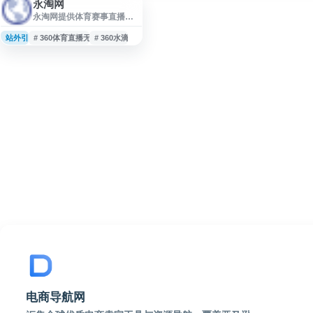
永淘网
永淘网提供体育赛事直播与
赛事信息聚合服务，内容涵
盖足球直播、篮球直播、
站外引流
# 360体育直播无插件高清
# 360水滴直播
NBA、CBA、英超、西甲、
德甲、欧冠、中超、欧洲杯
等热门赛事，并提供赛程、
比分、录像回放及相关体育
资讯。网站面向体育爱好
者，便于用户获取足球、篮
球及其他赛事的直播入口和
动态信息。
电商导航网