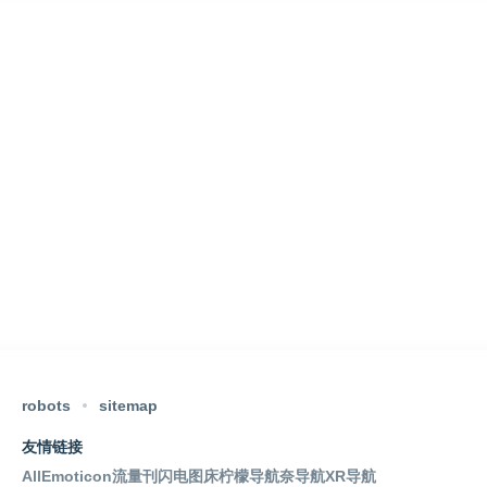
robots
sitemap
友情链接
AllEmoticon
流量刊
闪电图床
柠檬导航
奈导航
XR导航