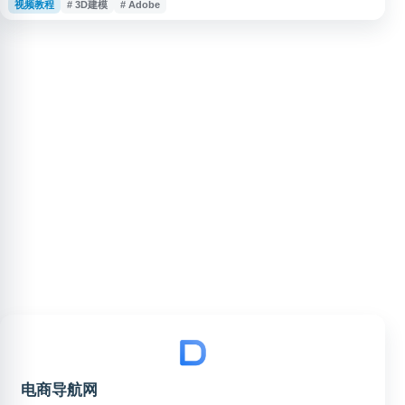
视频教程
# 3D建模
# Adobe
4D、Matlab 等常用设计、建模、影视后期与工程软件。网站内容以软件信息
整理和教程指引为主，适合需要了解专业软件功能、安装步骤及相关学习资源
的用户参考。
电商导航网