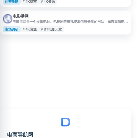
运营攻略
# 4K指南
# 4K资源
定位清晰，可作为查找 4K 内容与相关指南的入口，便于导航站收录和用户快
速访问。
电影港网
电影港网是一个提供电影、电视剧等影视资源信息分享的网站，涵盖高清电
影、4K资源、BT种子等内容分类，方便用户按需查找相关下载资源。网站关
市场调研
# 4K资源
# BT电影天堂
键词包括电影港、BT电影天堂、种子分享网站等，适合关注高清影视资源与
种子分享信息的用户参考使用。
电商导航网