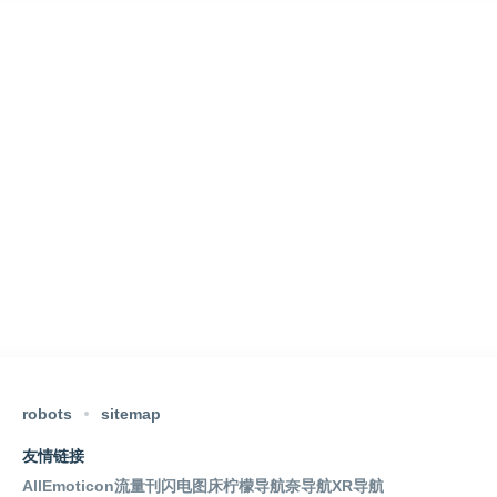
robots
sitemap
友情链接
AllEmoticon
流量刊
闪电图床
柠檬导航
奈导航
XR导航