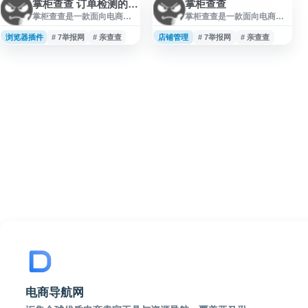
掌柜查查 订单检测的反打假神器
掌柜查查
掌柜查查是一款面向电商商
掌柜查查是一款面向电商商
家的订单检测与异常买家识
家的异常买家识别与订单风
别工具，通过浏览器插件对
控工具，提供百万级电商异
浏览器插件
# 7举报网
# 亲查查
店铺管理
# 7举报网
# 亲查查
店铺订单进行自动甄别和过
常买家数据库，并通过浏览
滤，帮助商家排查疑似恶意
器插件对店铺订单进行自动
买家、职业打假人及异常账
甄别、过滤和风险提示，帮
号。平台基于电商异常买家
助商家排查恶意买家、职业
数据库，支持天猫、淘宝、
打假人及可疑账号。平台支
京东、拼多多等多个主流电
持淘宝、天猫、京东、拼多
商平台，适用于订单风控、
多等主流电商平台，适用于
淘宝查号、旺旺号查询、信
店铺日常运营、买家信誉查
誉查询等场景，并提供免费
询和订单风险管理。
试用。
电商导航网