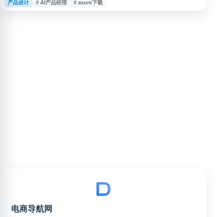
产品设计
# AI产品经理
# axure下载
项目管理等领域的行业观点与实用内容。网站涵盖 PRD、竞品分析、原型设
计、Axure、AI 产品经理、B 端产品经理等主题，适合获取产品知识、案例分
析与职业成长参考。
电商导航网