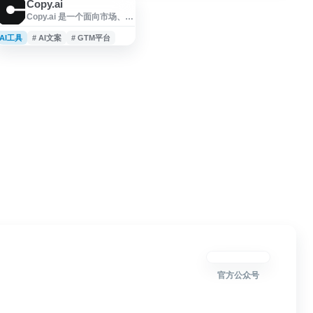
Copy.ai
Copy.ai 是一个面向市场、销
售与增长团队的 GTM AI 平
台，提供自动化文案生成、
AI工具
# AI文案
# GTM平台
流程执行和重复任务处理能
力，帮助团队提升内容产出
与业务运营效率。平台可用
于营销文案、销售沟通、客
户拓展及相关工作流自动
化，适合需要借助 AI 优化获
客、转化和团队协作的企业
与个人使用。
官方公众号