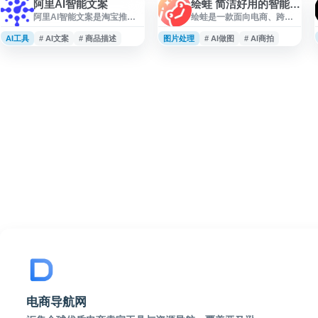
阿里AI智能文案
绘蛙 简洁好用的智能图片、文案创作平台
阿里AI智能文案是淘宝推出
绘蛙是一款面向电商、跨境
的AI文案生成工具，专为电
电商和内容创作者的智能图
商卖家和内容创作者设计。
片与文案创作平台，提供 AI
AI工具
# AI文案
# 商品描述
图片处理
# AI做图
# AI商拍
该平台利用人工智能技术，
商拍、虚拟模特、商品图生
帮助用户快速生成商品标
成、主图制作和种草文案生
题、详情描述、营销文案等
成等功能。用户可训练商品
电商内容。用户只需输入商
模型和模特模型，快速生成
品信息或关键词，系统即可
小红书图片、电商主图、穿
自动生成多种风格的文案供
搭文案、视频口播文案等内
选择，大幅提升内容创作效
容，并支持一键美图、换
率。工具支持多场景应用，
装、换背景、智能消除、高
包括商品推广、活动策划、
清修复等图片处理能力。
社交媒体营销等，适合淘
宝、天猫等电商平台的商家
使用。阿里AI智能文案基
电商导航网