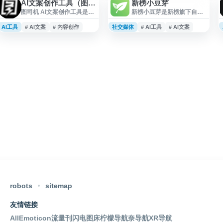
AI文案创作工具（图司机）
新榜小豆芽
图司机 AI文案创作工具是一
新榜小豆芽是新榜旗下自媒
个面向内容创作与营销场景
体账号运营管理工具，面向
的在线文案生成平台，可用
团队和个人内容运营场景，
AI工具
# AI文案
# 内容创作
社交媒体
# AI工具
# AI文案
于辅助撰写广告语、营销文
支持电脑端与微信小程序协
案、活动文案、社媒内容等
同使用。平台提供多账号登
文本内容。用户可根据实际
录与多开管理、多平台文章/
需求输入主题或相关信息，
视频/图片一键发布、评论私
快速生成可编辑的文案参
信聚合回复、账号及作品数
考，提升文案构思与写作效
据统计导出等功能，并集成
率。该工具适合电商运营、
视频批量混剪、AI文案改
品牌推广、新媒体编辑、设
写、图文编辑器等内容创作
计营销人员等在日常内容生
工具，适用于自媒体运营、
产中使用。
账号管理与内容分发效率提
升。
robots
sitemap
友情链接
AllEmoticon
流量刊
闪电图床
柠檬导航
奈导航
XR导航