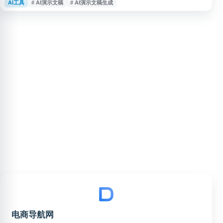
AI工具
# AI演示文稿
# AI演示文稿生成
作和演示文稿素材生成。用户可通过输入文本快速完成信息结构化表达，提升
内容展示效率，适合需要进行文本可视化、图表生成和方案呈现的个人及团队
使用。
电商导航网