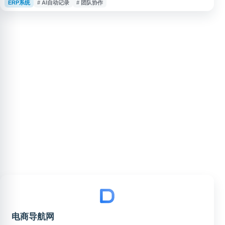
ERP系统
# AI自动记录
# 团队协作
升时间记录的准确性，Timely 可用于客户计费、项目管理、资源规划和团队
效率分析，适合需要清晰掌握工作时间分配的企业与专业团队使用。
电商导航网