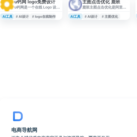
u钙网 logo免费设计
主图点击优化 鹿班
u钙网是一个在线 Logo 设计
鹿班主图点击优化是阿里巴
与商标标识制作平台，提供
巴旗下的智能设计平台鹿班
基于 AI 的自助设计服务。用
推出的电商视觉优化工具。
AI工具
# AI设计
# logo在线制作
AI工具
# AI设计
# 主图优化
户可输入品牌名称或文字，
该平台基于AI技术，专注于
快速生成多种 Logo 方案，并
提升淘宝、天猫等电商平台
支持字体 Logo、标识设计、
商品主图的点击率和转化效
微信头像、抖音头像等场景
果。通过智能分析商品特
使用。网站主打原创设计与
征、行业数据和用户行为，
免费下载，适合个人创业
系统可自动生成或优化商品
者、中小企业及内容创作者
主图设计，包括背景处理、
进行品牌视觉初稿制作。
文案排版、色彩搭配等元
素。商家只需上传商品图
片，平台即可快速生成多套
符合电商规范的主图方案，
支持批量处理和A/B测试，帮
电商导航网