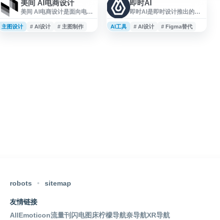
美间 AI电商设计
即时AI
美间 AI电商设计是面向电商
即时AI是即时设计推出的在
场景的在线图片设计与素材
线 AI 创作工具，面向设计师
平台，提供电商模板、主
及内容创作者，支持在浏览
主图设计
# AI设计
# 主图制作
AI工具
# AI设计
# Figma替代
图、头图、设计素材和图片
器中进行智能生成与设计辅
资源等内容。用户可基于模
助。依托即时设计的在线 UI
板进行在线编辑、制作与下
设计、原型交互、多人协
载，适用于商品展示、店铺
作、资源管理和开发标注能
装修、营销活动等电商视觉
力，可与设计工作流结合使
设计需求。
用。平台兼容 Figma、
Sketch、XD 等文件格式，
适合用于界面设计、原型制
作、设计协作及素材创作等
场景。
robots
sitemap
友情链接
AllEmoticon
流量刊
闪电图床
柠檬导航
奈导航
XR导航