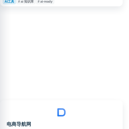
AI工具
# ai 知识库
# ai-ready
品牌门户构建、客户服务文档发布等场景，帮助团队统一管理、组织和分发内
容，适用于企业知识管理、内容运营与数字体验建设。
电商导航网