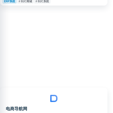
ERP系统
# B2C商城
# B2C系统
城、微信公众号商城以及多平台小程序支持，包括微信小程序、支付宝小程
序、百度小程序、抖音小程序、快手小程序等主流平台。 ShopXO 功能全
面，包含商品管理、订单处理、会员系统、营销工具、数据统计等电商核心模
块
电商导航网