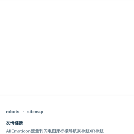
robots
sitemap
友情链接
AllEmoticon
流量刊
闪电图床
柠檬导航
奈导航
XR导航