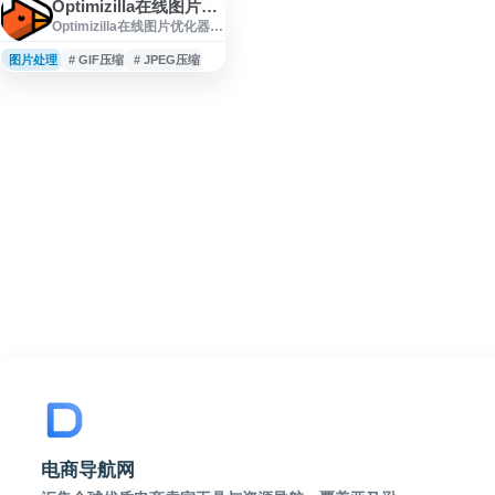
Optimizilla在线图片优化器
Optimizilla在线图片优化器提
供JPEG、PNG、WebP、
GIF和SVG图片压缩服务，支
图片处理
# GIF压缩
# JPEG压缩
持在线调整压缩质量，帮助
减少图片体积并尽量保持视
觉效果。工具在浏览器中完
成处理，无需安装软件，适
合网站运营、设计和日常图
片优化等场景使用。
电商导航网