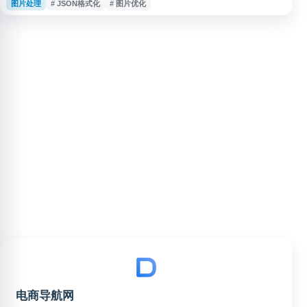
图片处理
# JSON格式化
# 图片优化
完成各类操作任务。网站界面简洁，工具分类清晰，支持文本处理、编码转
换、图片优化、JSON格式化等功能。用户无需安装软件，通过浏览器即可使
用各项工具服务，适合开发者、设计师及日常办公人群使用。网站持续更新工
具库，致
电商导航网