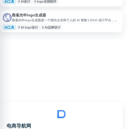
AI工具
# AI设计
# logo在线制作
Logo、标识设计、微信头像、抖音头像等场景使用。网站主打原创设计与免
费下载，适合个人创业者、中小企业及内容创作者进行品牌视觉初稿制作。
燕雀光年logo生成器
燕雀光年logo生成器是一个面向企业和个人的 AI 智能 LOGO 设计平台，提
供品牌 LOGO 自动生成、在线编辑、模板选择及 VI 品牌视觉设计等功能。用
AI工具
# AI logo设计
# AI品牌设计
户可根据品牌名称、行业和风格需求快速制作 logo，适用于创业项目、企业
品牌、个人工作室等场景，帮助提升品牌视觉设计效率。
电商导航网