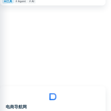
AI工具
# Agent
# AI
PPT、表格等办公文件的一键生成，可自动完成网页HTML、图像、视频、有
声书、绘本等多种形式的创意内容创作。天工AI融合多模态理解与深度检索分
析技术，能够提供科研级、专业级的高质量结果输出，适用于职场办公、学术
研究、内容创作等
电商导航网