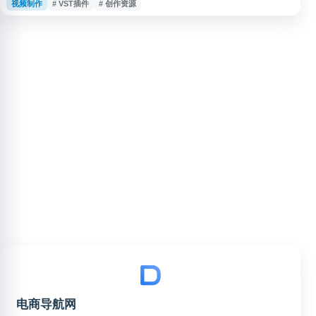
视频制作
# VST插件
# 创作资源
字内容从业者，提供资源整理、下载指引与技术文章，帮助用户获取常用工具
与素材信息。
电商导航网