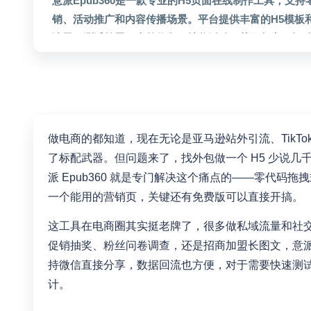
意派Epub360是一款专业的H5页面在线制作工具，支
销、活动推广和内容传播场景。平台提供丰富的H5模板
请函、测试答题、表单收集、抽奖活动、节日贺卡、招
动网页。支持视频嵌入、图片合成、数据统计等功能，
社交平台。适合市场营销人员、设计师、运营人员等
做电商的都知道，现在无论是亚马逊站外引流、TikTok
了标配武器。但问题来了，找外包做一个 H5 少说
派 Epub360 就是专门解决这个痛点的——零代码拖
一个能用的营销页，关键还有免费版可以直接开搞。
这工具在电商圈其实挺老牌了，很多做私域流量和社
促销抽奖、粉丝问卷调查，还是招商加盟长图文，意派 
持微信直接分享，数据回流也方便，对于需要快速测
计。