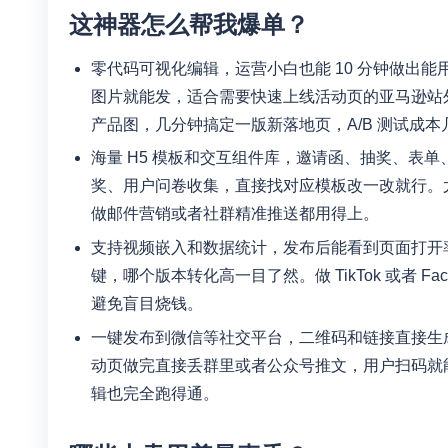
这神器怎么帮我爆单？
零代码可视化编辑，运营小白也能 10 分钟做出能
图片就能发，适合需要快速上线活动页的亚马逊站外引流
产品图，几分钟搞定一版新落地页，A/B 测试成本
海量 H5 模板和交互组件库，邀请函、抽奖、表
奖、用户问卷收集，直接找对应模板改一改就行。
做邮件营销或者社群精准推送都用得上。
支持视频嵌入和数据统计，发布后能看到页面打开
键，哪个版本转化高一目了然。做 TikTok 或者 
避免盲目烧钱。
一键发布到微信等社交平台，二维码和链接直接生
动页做完直接丢群里或者公众号推文，用户扫码就能参与
辑也完全跑得通。