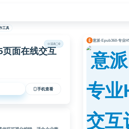
制作工具
意派∙Epub360-
118
0
业H5页面在线交互
立即访问
手机查看