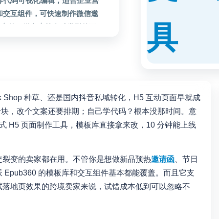
持零代码可视化编辑，适合企业营
和交互组件，可快速制作微信邀
聘宣传、微杂志等多种类型的互
制作完成后可直接发布到微信等
 Shop 种草、还是国内抖音私域转化，H5 互动页面早就成
几千块，改个文案还要排期；自己学代码？根本没那时间。意
拽式 H5 页面制作工具，模板库直接拿来改，10 分钟能上线
交裂变的卖家都在用。不管你是想做新品预热
邀请函
、节日
Epub360 的模板库和交互组件基本都能覆盖。而且它支
试落地页效果的跨境卖家来说，试错成本低到可以忽略不