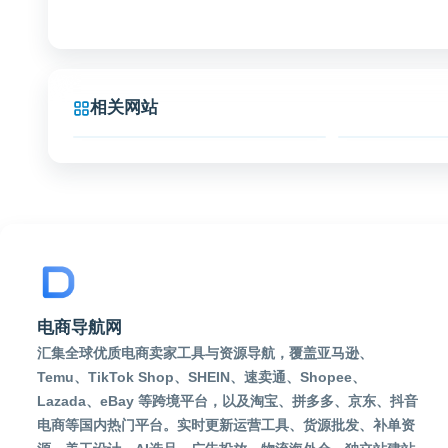
相关网站
微小宝 超好用的微信编辑器、多账号管理
微小宝
抖
（wxb.com）是一
是
款面向微信公众号
和
运营者的微信编辑
运
器和多账号管理工
供
具，提供图文排
管
版、内容编辑、账
互
电商导航网
号管理等运营辅助
心
汇集全球优质电商卖家工具与资源导航，覆盖亚马逊、
功能，适合新媒体
作
Temu、TikTok Shop、SHEIN、速卖通、Shopee、
编辑、企业运营和
品
Lazada、eBay 等跨境平台，以及淘宝、拼多多、京东、抖音
自媒体团队用于提
内
电商等国内热门平台。实时更新运营工具、货源批发、补单资