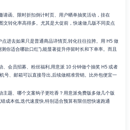
邀请函、限时折扣倒计时页、用户晒单抽奖活动，挂在
，比单纯发图文转化率高得多。尤其是大促前，快速做几版不同卖点
，用户点进去如果只是普通商品详情页,转化往往拉胯。用 H5 做
测测你适合哪款口红”),能显著提升停留时长和下单率。而且
会员招募、粉丝福利,用意派 10 分钟做个抽奖 H5 或者
机号、邮箱可以直接导出,后续做精准营销。比外包便宜一
动主题、哪个文案钩子更吃香？用意派免费版多做几个版
试错成本低,迭代速度快,特别适合预算有限但想快速跑通