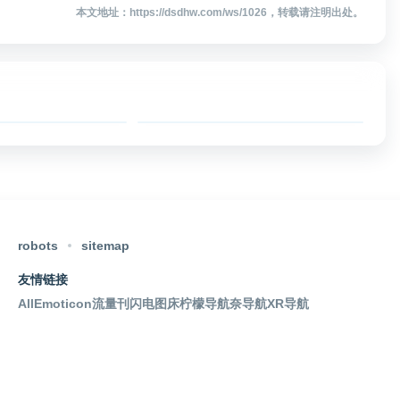
本文地址：https://dsdhw.com/ws/1026，转载请注明出处。
抖音创作服务平台
美编
音创作服务平台
美编是一款面向新
面向抖音创作者
媒体和公众号运营
机构用户的官方
者的在线运营工
营管理平台，提
具，提供微信图文
作品投稿、内容
编辑、公众号排
robots
sitemap
理、授权管理、
版、多账号管理、
动管理、数据中
图文导入、热点追
友情链接
等功能，帮助创
踪、素材获取和数
AllEmoticon
流量刊
闪电图床
柠檬导航
奈导航
XR导航
者查看账号与作
据分析等功能。平
数据、管理发布
台支持公众号内容
容、处理粉丝互
创作、运营管理与