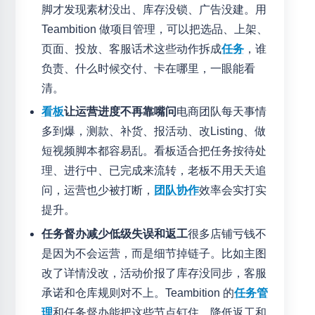
脚才发现素材没出、库存没锁、广告没建。用
Teambition 做项目管理，可以把选品、上架、
页面、投放、客服话术这些动作拆成
任务
，谁
负责、什么时候交付、卡在哪里，一眼能看
清。
看板
让运营进度不再靠嘴问
电商团队每天事情
多到爆，测款、补货、报活动、改Listing、做
短视频脚本都容易乱。看板适合把任务按待处
理、进行中、已完成来流转，老板不用天天追
问，运营也少被打断，
团队协作
效率会实打实
提升。
任务督办减少低级失误和返工
很多店铺亏钱不
是因为不会运营，而是细节掉链子。比如主图
改了详情没改，活动价报了库存没同步，客服
承诺和仓库规则对不上。Teambition 的
任务管
理
和任务督办能把这些节点钉住，降低返工和