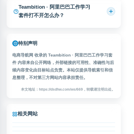
Teambition · 阿里巴巴工作学习
套件打不开怎么办？
特别声明
电商导航网 收录的 Teambition · 阿里巴巴工作学习套
件 内容来自公开网络，外部链接的可用性、准确性与后
续内容变化由目标站点负责。本站仅提供导航索引和信
息整理，不对第三方网站内容承担责任。
本文地址：https://dsdhw.com/ws/669，转载请注明出处。
相关网站
逐鹿工具箱
快洋淘指纹浏览器
逐鹿工具箱是一个提供多种实用工具的在线平台，网址为
OCS网课助手
zhulusoft.com。该站点整合了文件处理、数据转换、开
快洋淘指纹浏览器是一款面向多账号管理场景的指纹浏览
发辅助等常用工具，方便用户在线快速完成各类操作任
器工具，支持多开浏览器窗口、多账号登录和独立环境配
OCS网课助手是一款开源的浏览器脚本工具，专为在线网