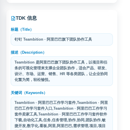
务。网站界面简洁，工具分类清晰，支持文本处理、编码
置。每个窗口可模拟不同的设备信息与 IP 环境，用于降低
课学习场景设计。该工具支持超星学习通、智慧树、职教
转换、图片优化、JSON格式化等功能。用户无需安装软
账号之间的关联风险，帮助用户进行账号防关联、环境隔
云等主流网课平台，可实现自动答题、视频倍速播放、自
件，通过浏览器即可使用各项工具服务，适合开发者、设
离和多窗口操作管理。
动翻页等辅助功能，帮助用户提升学习效率。 OCS采用
计师及日常办公人群使用。网站持续更新工具库，致
TypeScript开发，提供完整的开发文档和API接口，支持脚
TDK 信息
本自定义和功能扩展。用户可通过Tampermonkey、
Violentmonkey等浏览器扩
标题（Title）
钉钉 Teambition · 阿里巴巴旗下团队协作工具
描述（Description）
Teambition 是阿里巴巴旗下团队协作工具，以项目和任
务的可视化管理来支撑企业团队协作，适合产品、研发、
设计、市场、运营、销售、HR 等各类团队，让企业协同
化繁为简，轻松愉悦。
关键词（Keywords）
Teambition · 阿里巴巴工作学习套件,Teambition · 阿里
巴巴工作学习套件入口,Teambition · 阿里巴巴工作学习
套件卖家工具,Teambition · 阿里巴巴工作学习套件软件
下载,自动化工具,任务,任务管理,协作,协同,团队协作,敏
捷开发,数字化,看板,阿里,阿里巴巴,需求管理,项目,项目