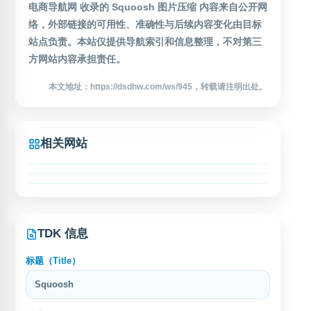
电商导航网 收录的 Squoosh 图片压缩 内容来自公开网
络，外部链接的可用性、准确性与后续内容变化由目标
站点负责。本站仅提供导航索引和信息整理，不对第三
方网站内容承担责任。
本文地址：https://dsdhw.com/ws/945，转载请注明出处。
相关网站
逐鹿工具箱
Optimizilla在线图片优化器
逐鹿工具箱是一个提供多种实用工具的在线平台，网址为
Magic Eraser
zhulusoft.com。该站点整合了文件处理、数据转换、开
Optimizilla在线图片优化器提供JPEG、PNG、WebP、
发辅助等常用工具，方便用户在线快速完成各类操作任
GIF和SVG图片压缩服务，支持在线调整压缩质量，帮助减
Magic Eraser 是一个在线图片编辑工具，面向需要快速处
务。网站界面简洁，工具分类清晰，支持文本处理、编码
少图片体积并尽量保持视觉效果。工具在浏览器中完成处
理图像的用户，提供基于网页的图片擦除与修复功能。用
转换、图片优化、JSON格式化等功能。用户无需安装软
理，无需安装软件，适合网站运营、设计和日常图片优化
户可通过浏览器上传图片，移除画面中不需要的对象、人
件，通过浏览器即可使用各项工具服务，适合开发者、设
等场景使用。
物或瑕疵，用于电商配图、社交媒体内容、设计素材和日
计师及日常办公人群使用。网站持续更新工具库，致
常照片处理等场景。网站支持中文页面，适合寻找在线图
TDK 信息
片清理、AI 擦除工具和便捷图片编辑服务的用户访问。
标题（Title）
Squoosh