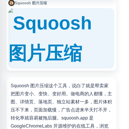
优化，并实时对比压缩前后的画质与文件大小。Squoosh
Squoosh 图片压缩
支持常见图片格式转换、尺寸调整和质量调节，适合网页图
片压缩、性能优化、素材处理等场景。
Squoosh 图片压缩这个工具，说白了就是帮卖家
把图片变小、变快、变好用。做电商的人都懂，主
图、详情页、落地页、独立站素材一多，图片体积
压不下来，页面加载慢，广告点进来半天打不开，
转化率就容易被拖后腿。squoosh.app 是
GoogleChromeLabs 开源维护的在线工具，浏览