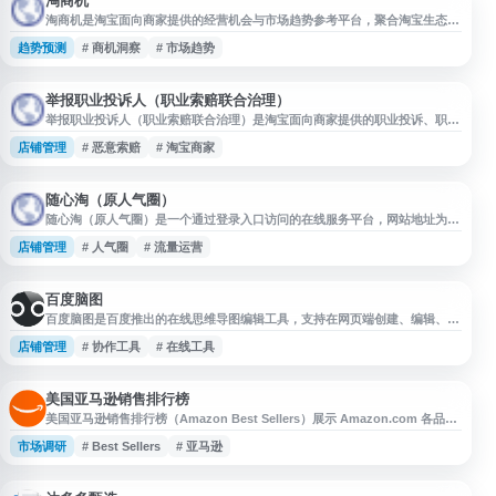
淘商机
淘商机是淘宝面向商家提供的经营机会与市场趋势参考平台，聚合淘宝生态内
的行业动态、商品趋势、消费需求和选品线索等信息，帮助商家了解潜在市场
趋势预测
# 商机洞察
# 市场趋势
机会、优化商品规划与运营决策。平台适合淘宝商家、品牌方及电商运营人员
用于关注类目趋势、发掘商机方向和辅助店铺经营分析。
举报职业投诉人（职业索赔联合治理）
举报职业投诉人（职业索赔联合治理）是淘宝面向商家提供的职业投诉、职业
索赔相关线索举报与治理入口。商家可通过该页面提交疑似异常投诉、恶意索
店铺管理
# 恶意索赔
# 淘宝商家
赔等情况，配合平台进行信息核验和风险处理，帮助维护正常交易秩序与商家
经营环境。
随心淘（原人气圈）
随心淘（原人气圈）是一个通过登录入口访问的在线服务平台，网站地址为
ymrpfgl.com。该站点名称显示其可能与电商、流量运营或相关工具服务有
店铺管理
# 人气圈
# 流量运营
关，适合需要了解随心淘官网入口、账号登录及平台信息的用户参考。
百度脑图
百度脑图是百度推出的在线思维导图编辑工具，支持在网页端创建、编辑、保
存和分享脑图内容。用户无需安装软件即可进行思路梳理、知识整理、项目规
店铺管理
# 协作工具
# 在线工具
划等操作，并可借助云端存储便捷管理文件。该工具强调易用的编辑体验和较
丰富的脑图功能，适合个人学习、办公协作与创意整理等场景。
美国亚马逊销售排行榜
美国亚马逊销售排行榜（Amazon Best Sellers）展示 Amazon.com 各品类
商品的实时畅销排名，涵盖图书、电子产品、家居、服饰、美妆、玩具等多个
市场调研
# Best Sellers
# 亚马逊
分类。用户可按品类查看热销商品、价格、评分和购买趋势，适合用于了解美
国市场消费热点、选品参考、跨境电商调研及购物决策。