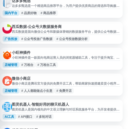
达多多甄选
达多多甄选是一个精选商品推荐平台，为用户提供优质商品的筛选和导购服
务。平台通过专业的选品团队，从海量商品中甄选出性价比高、品质可靠的产
国内平台
# 品质好物
# 商品推荐
品，涵盖日用百货、数码家电、服饰鞋包、美妆个护等多个品类。网站致力于
帮助消费者节省挑选时间，快速找到符合需求的商品。平台定期更新推荐内
容，提供详细的商品信息和购买建议，方便用户进行比价和决策。达多多甄选
适合追求品质生活、注重性
西瓜数据-公众号大数据服务商
西瓜数据是面向微信公众号和新媒体营销的数据服务平台，提供公众号数据分
析、流量监测、投放评估与营销洞察等功能。平台以数据为基础，帮助品牌和
广告投放
# 公众号投放广告数据
# 公众号投放数据分析
营销人员了解公众号传播效果、分析微信投放数据、优化广告投放策略，从而
提升投放效率并控制营销成本，适用于公众号运营、内容营销和品牌推广场
景。
小旺神插件
小旺神插件是一款面向电商运营人员的浏览器辅助工具，专注于提升淘宝、天
猫等电商平台的运营效率。该插件提供主图批量下载、市场数据分析、商品评
店铺管理
# 万相台
# 万相台工具
价透视等功能，帮助商家快速获取竞品信息和市场洞察。 核心功能包括万相
台无界版的批量操作支持，可实现批量推广、批量添加关键词等自动化操作，
显著减少重复性手工劳动。插件还提供关键词优化建议和数据分析工具，辅助
商家制定推广策略和优
微信小商店
微信小商店是腾讯官方提供的免费开店工具，帮助商家快速搭建卖货小程序。
无需编程开发，个人和企业均可注册使用，适合没有技术能力的中小商家和个
店铺管理
# 人人都能做点小生意
# 免费开店
体经营者。平台提供完整的电商功能，包括商品上架、订单管理、在线支付、
物流跟踪等核心服务，支持直播带货、营销推广等多种经营方式。依托微信生
态，商家可直接触达微信用户，通过社交传播快速获客。微信小商店降低了电
商创业门槛，让普通人
图灵机器人-智能好用的聊天机器人
图灵机器人是国内领先的中文语义理解与对话系统服务平台，为开发者提供智
能聊天机器人API接口。平台基于自然语言处理和深度学习技术，支持多轮对
AI工具
# API接口
# 多轮对话
话、语义识别、情感分析等功能，可快速集成到网站、APP、智能硬件等应用
场景中。图灵机器人具备丰富的知识库和对话语料，能够理解用户意图并给出
智能回复，广泛应用于客户服务、智能问答、社交娱乐等领域。开发者通过简