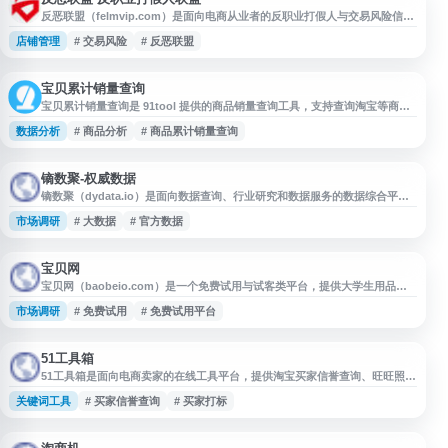
反恶联盟（felmvip.com）是面向电商从业者的反职业打假人与交易风险信息
交流平台，覆盖淘宝、天猫、京东、苏宁、阿里巴巴等场景。网站提供职业打
店铺管理
# 交易风险
# 反恶联盟
假人、职业差评师、淘宝小号、信誉等相关信息查询与共享功能，数据由会员
自主添加，旨在帮助商家进行风险识别、防敲诈交流和电商经营参考。
宝贝累计销量查询
宝贝累计销量查询是 91tool 提供的商品销量查询工具，支持查询淘宝等商品
从上架至当前的累计销售数量，帮助用户了解商品历史销量表现。该工具适用
数据分析
# 商品分析
# 商品累计销量查询
于淘宝商品销量查询、商品累计销量统计及销量监控等场景，可为选品分析、
竞品观察和店铺运营提供基础数据参考。
镝数聚-权威数据
镝数聚（dydata.io）是面向数据查询、行业研究和数据服务的数据综合平
台，聚合多类权威数据研究机构资源，提供行业报告、表格数据、可视化数据
市场调研
# 大数据
# 官方数据
等内容检索与下载。平台覆盖官方数据、金融数据、体育娱乐数据、市场调
研、数据分析等领域，并支持定制数据服务，适合用于数据研究、商业分析、
报告撰写和数据价值挖掘。
宝贝网
宝贝网（baobeio.com）是一个免费试用与试客类平台，提供大学生用品、
母婴用品、生活用品、化妆品等多种商品的免费试用活动信息。网站面向关注
市场调研
# 免费试用
# 免费试用平台
免费试用品、试用平台和试客网站的用户，汇集日常消费品试用资源，便于用
户浏览、申请和了解相关试用活动。
51工具箱
51工具箱是面向电商卖家的在线工具平台，提供淘宝买家信誉查询、旺旺照妖
镜、黑号查询、买家打标、旺旺强行打标、关键词排名查询、淘宝卡首屏、关
关键词工具
# 买家信誉查询
# 买家打标
键词卡首屏、生意参谋指数转换等功能。网站覆盖淘宝、天猫、京东、拼多多
等店铺运营场景，适合商家用于账号风险识别、关键词优化和日常运营辅助。