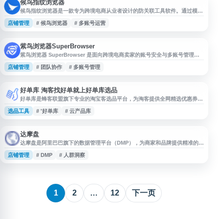
单的API调用即
候鸟指纹浏览器
候鸟指纹浏览器是一款专为跨境电商从业者设计的防关联工具软件。通过模拟
独立的浏览器指纹环境，帮助用户安全管理多个电商平台账号，有效避免账号
店铺管理
# 候鸟浏览器
# 多账号运营
关联风险。软件支持为每个账号创建独立的浏览器配置文件，包括Canvas指
纹、WebGL、时区、语言、User-Agent等底层参数的隔离，可替代传统的
VPS、虚拟机或云手机方案。适用于亚马逊、eBay、速卖通等主流跨境电商
平
紫鸟浏览器SuperBrowser
紫鸟浏览器 SuperBrowser 是面向跨境电商卖家的账号安全与多账号管理工
具，支持 TikTok Shop、亚马逊、沃尔玛、eBay、Shopee 等 300+ 跨境平
店铺管理
# 团队协作
# 多账号管理
台使用场景。其功能侧重于账号环境隔离、团队协作、店铺运营管理和风险防
护，帮助卖家提升多平台、多店铺运营效率，适合有跨境电商浏览器、账号安
全管理和多账号运营需求的用户参考。
好单库 淘客找好单就上好单库选品
好单库是蜂客联盟旗下专业的淘宝客选品平台，为淘客提供全网精选优惠券商
品库。平台每天实时更新海量优质商品，涵盖淘宝、天猫等电商平台的领券商
选品工具
# '好单库
# 云产品库
品信息，支持鹊桥商品筛选和数据分析。好单库提供全天候商品直播，帮助淘
宝客快速获取一手高佣商品资源，优化推广选品效率。网站集成商品库查询、
优惠券领取、数据统计等功能，是淘宝客运营和推广的实用工具。无论是新手
淘客还是资深推广者，
达摩盘
达摩盘是阿里巴巴旗下的数据管理平台（DMP），为商家和品牌提供精准的消
费者人群洞察与营销服务。平台整合淘宝、天猫等阿里生态内的海量数据资
店铺管理
# DMP
# 人群洞察
源，通过数据分析和人群画像技术，帮助商家识别目标客户、优化广告投放和
制定营销策略。达摩盘支持多维度人群筛选、自定义标签体系、人群包管理等
功能，可实现精准人群定向和营销效果追踪。商家可通过平台进行消费者行为
分析、购物偏好研究、
1
2
…
12
下一页