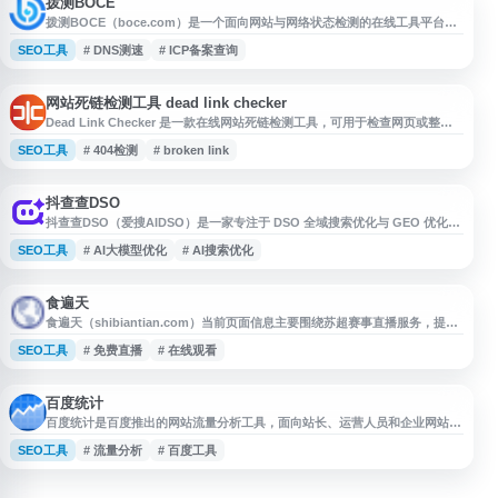
拨测BOCE
拨测BOCE（boce.com）是一个面向网站与网络状态检测的在线工具平台，
提供网站测速、宽带网速测试、Ping 测速、DNS 测速、IPv6 测试等功能，并
SEO工具
# DNS测速
# ICP备案查询
支持 ICP 备案查询和 Whois 信息查询。平台通过国内外多节点检测，帮助用
户了解站点访问质量、网络连通性、域名信息及相关网络性能表现，适合站
长、运维人员和普通用户进行网络诊断与网站可用性评估。
网站死链检测工具 dead link checker
Dead Link Checker 是一款在线网站死链检测工具，可用于检查网页或整站
中的无效链接、404 链接和失效 URL。用户输入网站地址后即可扫描站内链
SEO工具
# 404检测
# broken link
接状态，帮助站长、SEO 从业者和内容维护人员及时发现并修复 broken
links，改善网站可用性、用户体验和搜索引擎收录表现。平台提供免费在线
检测，并支持注册后设置自动定期检查，适合日常网站健康监
抖查查DSO
抖查查DSO（爱搜AIDSO）是一家专注于 DSO 全域搜索优化与 GEO 优化的
综合服务平台，围绕抖音、小红书等内容平台及 DeepSeek、豆包等 AI 大模
SEO工具
# AI大模型优化
# AI搜索优化
型搜索场景，提供品牌可见度提升、搜索排名优化、数据监测、培训和代运营
等服务，帮助企业开展视频 SEO、AI 搜索优化及搜索整合营销。
食遍天
食遍天（shibiantian.com）当前页面信息主要围绕苏超赛事直播服务，提供
苏超直播、苏超在线观看及免费在线直播等相关内容，面向关注苏超比赛的球
SEO工具
# 免费直播
# 在线观看
迷用户。网站介绍称可提供直播信号源，无需安装插件即可观看比赛，适合用
于查询苏超赛事直播入口及相关观看信息。
百度统计
百度统计是百度推出的网站流量分析工具，面向站长、运营人员和企业网站提
供访问数据监测与分析服务。通过部署统计代码，用户可查看网站访问量、访
SEO工具
# 流量分析
# 百度工具
客来源、页面浏览、地域分布、设备类型、转化路径等数据，帮助了解用户行
为和网站运营效果。百度统计支持多维度报表与数据分析，适用于网站运营优
化、推广效果评估和搜索流量监测等场景。