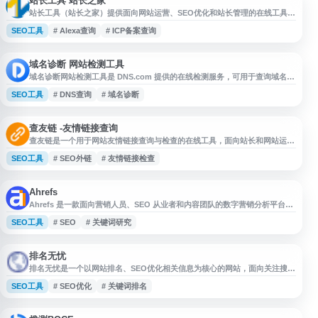
站长工具 站长之家
站长工具（站长之家）提供面向网站运营、SEO优化和站长管理的在线工具服
务，涵盖权重查询、收录查询、PR查询、ICP备案查询、Whois查询、IP与域
SEO工具
# Alexa查询
# ICP备案查询
名信息查询、友情链接检查、反向链接查询、死链接检测、蜘蛛访问分析、
HTML格式检测、网站速度测试及 Alexa 数据查询等功能，适合用于网站基础
诊断、SEO数据监测和日常运维参考。
域名诊断 网站检测工具
域名诊断网站检测工具是 DNS.com 提供的在线检测服务，可用于查询域名相
关状态、网站访问情况及基础解析信息，帮助用户快速了解网站配置与运行是
SEO工具
# DNS查询
# 域名诊断
否存在异常。适合站长、运维人员和域名用户进行网站健康检查、故障排查和
日常维护参考。
查友链 -友情链接查询
查友链是一个用于网站友情链接查询与检查的在线工具，面向站长和网站运营
人员提供友链检测服务。用户可通过该平台查询网站友情链接情况，辅助核对
SEO工具
# SEO外链
# 友情链接检查
友链是否正常展示、是否存在异常或遗漏，提升友情链接管理效率。网站适用
于日常站点维护、SEO 外链管理和友情链接交换后的核查等场景。
Ahrefs
Ahrefs 是一款面向营销人员、SEO 从业者和内容团队的数字营销分析平台，
提供关键词研究、竞争对手分析、反向链接监测、网站审计、排名追踪等功
SEO工具
# SEO
# 关键词研究
能。平台基于大规模搜索与 AI 数据库，帮助用户了解网站可见度、优化内容
策略，并提升在搜索引擎、AI 搜索及社交渠道中的表现。
排名无忧
排名无忧是一个以网站排名、SEO优化相关信息为核心的网站，面向关注搜索
引擎优化、关键词排名和网站流量提升的用户。网站可作为了解排名优化服
SEO工具
# SEO优化
# 关键词排名
务、SEO基础知识及相关资源的入口，适合站长、运营人员和企业用户参考。