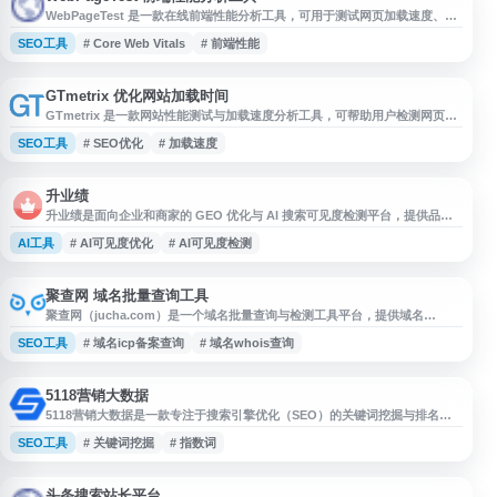
WebPageTest 是一款在线前端性能分析工具，可用于测试网页加载速度、核
心 Web 指标、资源请求、瀑布流、首屏渲染和用户体验表现。用户可选择不
SEO工具
# Core Web Vitals
# 前端性能
同地区、浏览器和网络环境进行测试，获取详细性能报告，帮助开发者、站长
和 SEO 从业者定位页面性能问题，优化网站加载效率与访问体验。
GTmetrix 优化网站加载时间
GTmetrix 是一款网站性能测试与加载速度分析工具，可帮助用户检测网页加
载时间、核心性能指标、页面体积、请求数量及影响速度的关键问题。平台提
SEO工具
# SEO优化
# 加载速度
供可视化报告、优化建议、历史监测和多地区测试等功能，适合站长、开发
者、SEO 从业者及企业用于评估网站体验、排查性能瓶颈，并持续改进网页
访问速度与搜索引擎友好度。
升业绩
升业绩是面向企业和商家的 GEO 优化与 AI 搜索可见度检测平台，提供品牌
在 DeepSeek、豆包、通义千问、文心一言、Kimi 等主流 AI 平台中的曝光监
AI工具
# AI可见度优化
# AI可见度检测
测、推荐排名分析、竞品对比、引用来源追踪和优化建议，帮助用户了解品牌
在生成式搜索结果中的呈现情况，并改进 AI 搜索优化与转化表现。
聚查网 域名批量查询工具
聚查网（jucha.com）是一个域名批量查询与检测工具平台，提供域名
Whois 查询、ICP 备案查询、建站历史查询、快照历史、域名权重、收录信息
SEO工具
# 域名icp备案查询
# 域名whois查询
及拦截检测等功能。用户可在线提交域名进行批量查询，也可使用自定义离线
查询检测，适合站长、SEO 从业者和域名管理人员用于域名信息核验、历史
记录分析和建站参考。
5118营销大数据
5118营销大数据是一款专注于搜索引擎优化（SEO）的关键词挖掘与排名监
控工具，主要面向依赖搜索流量获客的网站运营者和内容团队。平台通过大数
SEO工具
# 关键词挖掘
# 指数词
据分析，提供关键词挖掘、行业词库、指数词与流量词查询、关键词排名监
控、站群权重监控等功能，帮助用户了解关键词搜索热度、行业词分布及网站
在搜索引擎中的排名变化。 该工具尤其适用于独立站SEO优化、品牌官网获
客、内容营销站点
头条搜索站长平台