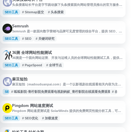
头条搜索站长平台是字节跳动旗下头条搜索面向网站管理员推出的官方服务平
台，为站长提供网站接入、数据监控和搜索优化工具。平台支持sitemap提
SEO工具
# Sitemap提交
# 头条搜索
交、robots协议管理、URL收录提交等功能，帮助站长将网站内容快速纳入
头条搜索索引。站长可通过平台实时查看网站在头条搜索的索引量、抓取频
次、流量数据等关键指标，并根据服务器承载能力调整搜索引擎爬虫的抓取频
次上限。平台
Semrush
Semrush 是一款面向数字营销与品牌可见度管理的综合平台，提供 SEO、
PPC、内容营销、竞争对手分析、社交媒体管理和流量研究等工具。用户可通
SEO工具
# SEO
# 关键词研究
过关键词研究、网站审计、排名跟踪、外链分析等功能，优化搜索表现并评估
营销效果。Semrush 还支持品牌在 AI 搜索环境中的可见度分析，适合企业、
营销团队、SEO 从业者和内容运营人员用于提升线上曝光与数据化决策
36测 全球网站性能测试
36测是一个面向网站运营、开发与运维人员的全球网站性能测试工具，提供多
地点网站测速与 PageSpeed 检测服务。用户可通过该平台了解网站在不同地
SEO工具
# PageSpeed
# 全球节点
区的访问速度、加载表现和性能指标，辅助排查网络延迟、资源加载慢等问
题，适用于网站优化、服务器选型和访问体验评估。
麻豆短拍
麻豆短拍（madouduanpai.com）是一个以影视剧在线观看相关内容为主的
网站，页面信息包含青柠影院、呱呱影院、电视剧免费观看、高清播放等关键
SEO工具
# 呱呱影院-青柠影院免费观看电视剧蚂蚁_青柠影院在线观看免费观看电视剧_青柠
# 在线影院
词，覆盖电视剧、影视资源在线播放等搜索场景。适合用户查找影视播放入
口、影视站点信息及相关导航收录参考。
Pingdom 网站速度测试
Pingdom 网站速度测试是 SolarWinds 提供的免费网页性能分析工具，可用
于检测网站页面加载速度、响应时间和资源请求情况。用户输入网址后即可获
SEO工具
# SEO优化
# 加载速度
取性能评分、页面大小、加载耗时及请求数量等数据，并查看影响速度的具体
因素。该工具适合站长、开发者和 SEO 从业者用于网站速度优化、用户体验
改进和性能监测参考。