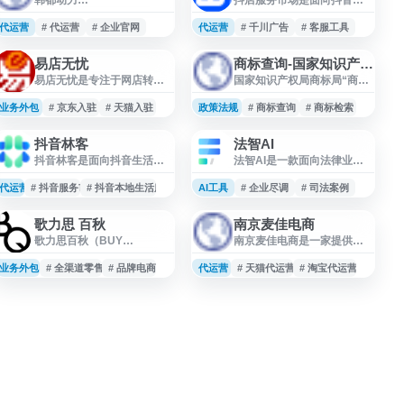
（handudongli.com）是以
店商家的第三方服务工具与
“韩都动力”为主题的官方网
服务商平台，依托抖音电商
代运营
# 代运营
# 企业官网
代运营
# 千川广告
# 客服工具
站入口，面向用户提供品牌
的短视频、直播等内容电商
相关信息展示与在线访问渠
生态，提供店铺代运营、客
易店无忧
商标查询-国家知识产权局商标局
道。网站可用于了解韩都动
服解决方案、数据服务、订
易店无忧是专注于网店转让
国家知识产权局商标局“商标
力的基本介绍、业务动态、
单管理、商品管理、电商
与电商入驻服务的平台，提
查询”页面提供商标相关信息
服务内容及联系方式等信
ERP、千川广告服务、营销
供天猫转让、淘宝店铺转
查询入口，面向社会公众、
业务外包
息，适合有相关需求的用户
# 京东入驻
# 天猫入驻
政策法规
管理、培训与招商等服务资
# 商标查询
# 商标检索
让、京店商城转让、网店出
企业和代理机构开放使用。
进行查询与访问。
源，帮助商家完善经营链路
售、天猫入驻及京店入驻等
用户可通过该平台查询商标
并提升店铺管理效率。
抖音林客
法智AI
相关服务。平台覆盖多类电
注册、申请、审查及相关业
抖音林客是面向抖音生活服
法智AI是一款面向法律业务
商店铺交易需求，适合有购
务信息，辅助了解商标状
务服务商的合作平台，支持
场景的法律AI大模型与智能
买、出售或入驻天猫、淘宝
态、近似情况和权利信息。
服务商为本地生活商家提供
律师助理，提供法律检索、
代运营
# 抖音服务市场
等网店需求的用户了解店铺
# 抖音本地生活服务商
AI工具
该页面属于官方渠道，适合
# 企业尽调
# 司法案例
代运营、营销解决方案及经
法律咨询、合同审查、文书
资源与交易服务。
用于商标检索、商标申请前
营支持。平台覆盖商家招
写作、案例法规查询、文件
查询、商标管理及知识产权
歌力思 百秋
南京麦佳电商
募、商品管理、内容制作、
问答、企业尽调、风险评估
信息核验等场景。
歌力思百秋（BUY
南京麦佳电商是一家提供淘
店铺运营、商家培训、广告
等功能。平台可辅助律师、
QUICKLY）是百秋尚美旗下
宝代运营、天猫代运营、淘
投流等服务能力，帮助服务
企业法务及相关从业者进行
数字化零售综合运营服务平
宝托管、直通车托管及网店
业务外包
商提升服务效率，助力商家
# 全渠道零售
# 品牌电商
代运营
法律研究、合规审查、材料
# 天猫代运营
# 淘宝代运营
台，专注国际时尚领域的品
代运营等服务的电商运营服
在抖音生活服务场景中实现
分析和日常法律支持，帮助
牌电商与零售运营服务。网
务机构。网站介绍其淘宝运
更稳定的长期经营。
提升法律服务与法律自动化
站展示其在时尚品牌运营、
营经验、官方认证第三方服
处理效率。
数字化管理、线上线下渠道
务商背景及一站式电子商务
协同、消费者服务等方面的
服务内容，适合有店铺运
业务能力，面向服饰、美
营、推广优化和托管需求的
妆、生活方式等品牌提供电
商家了解相关服务。
商代运营、营销推广、数据
分析及全渠道零售解决方
案。