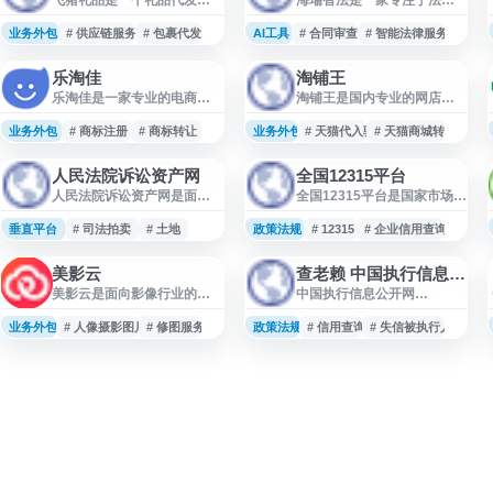
务网站，面向电商商家及相
科技的智能法律服务平台。
关用户提供礼品代发、订单
平台运用人工智能、大数据
业务外包
# 供应链服务
# 包裹代发
AI工具
# 合同审查
# 智能法律服务
处理等信息与服务入口。网
等技术，为企业和个人提供
站以礼品代发需求为核心，
智能化的法律解决方案，涵
乐淘佳
淘铺王
适用于需要进行店铺发货辅
盖合同审查、法律咨询、风
乐淘佳是一家专业的电商店
淘铺王是国内专业的网店转
助、包裹代发及相关供应链
险评估、案例检索等多项服
铺转让交易平台，为买卖双
让交易平台，主要提供天猫
服务查询的用户。平台页面
务。通过技术驱动，海瑞智
方提供安全、便捷的网店交
店铺转让、淘宝店铺转让、
业务外包
提供业务入口与服务说明，
# 商标注册
# 商标转让
业务外包
法致力于提升法律服务效
# 天猫代入驻
# 天猫商城转让
易服务。平台主要业务涵盖
天猫代入驻及网店出售等服
方便用户了解礼品代发流程
率，降低企业法务成本，让
天猫店铺转让、淘宝店铺买
务。平台聚合海量在售店铺
及相关资源。
专业法律服务更加便捷可
人民法院诉讼资产网
全国12315平台
卖、天猫入驻代理、商标转
资源，帮助卖家快速获取经
及。平台面向企业法务、律
人民法院诉讼资产网是面向
全国12315平台是国家市场监
让及商标注册等服务。 平台
营资质，缩短开店周期，适
师事务所及个人用户，提供
司法拍卖和诉讼资产处置的
督管理总局建设运营的全国
拥有海量优质店铺资源，涵
合品牌方快速入驻、运营团
标准化与定制化相结合的服
信息服务平台，提供法院拍
统一消费者权益保护公共服
垂直平台
盖多个类目和经营类型，支
# 司法拍卖
# 土地
政策法规
队搭建店铺矩阵、跨境卖家
# 12315
# 企业信用查询
务模式，帮助用户快速识别
卖公告、竞价信息及相关资
务平台。该平台为消费者提
持用户根据行业、信誉等
回流国内电商等场景。相比
法律
产查询服务，涵盖房产、土
供投诉举报、消费咨询、消
级、价格区间等条件筛选匹
从零申请店铺，通过淘铺王
美影云
查老赖 中国执行信息公开网
地、林权、矿权、工程等多
费警示、企业信用信息查询
配店铺。乐淘佳为交易双方
购买网店可有效规避类目审
美影云是面向影像行业的资
中国执行信息公开网
类标的。网站以公开、公
等一站式服务。消费者可通
提供店铺评估、合同签订、
核、品牌资质等门槛，抢占
源与人才服务平台，汇聚摄
（zxgk.court.gov.cn）是最
平、公正为原则，便于用户
过网站、APP、微信小程
过户办理等全流程服务，确
旺季窗口期。平台涵盖天猫
影师、化妆师、修图师、后
高人民法院相关的执行信息
业务外包
了解全国法院司法拍卖动
# 人像摄影图片
# 修图服务
政策法规
序、支付宝小程序等多种渠
# 信用查询
# 失信被执行人
保交易合规透明。 对于希
商城转让、淘宝老店交易等
期制作等创作人才，以及模
公开查询入口，提供失信被
态、诉讼资产处置流程和拍
道，在线提交商品和服务质
特、演员等演艺人才。网站
执行人、被执行人信息等公
卖项目信息。
量问题的投诉举报，并实时
提供人像摄影作品展示、拍
开数据查询服务。该网站适
查询处理进度。平台支持
摄场地、服装、摄影器材、
合电商卖家、企业和个人在
7×24小时在线受理，覆盖全
修图服务、化妆服务和后期
供应商合作、账期交易、渠
国各地市场监管部门，实现
服务等信息，适合摄影创
道分销、代运营服务等场景
投诉举报的统一登
作、商业拍摄和影像项目需
中进行基础信用核查，帮助
求方查找相关资源。
识别潜在法律执行风险。查
询结果可作为合作前尽调、
纠纷处理和风险评估的参