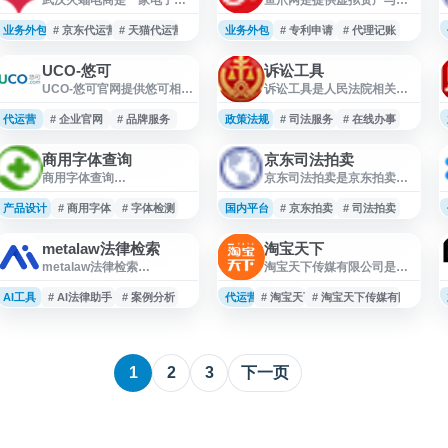
务外包服务品牌服务商，提
业服务交易的平台，涵盖商
供店铺代运营、淘宝代运
标转让、网店转让、公司转
业务外包
# 京东代运营
# 天猫代运营
业务外包
# 专利申请
# 代理记账
营、天猫代运营、京东代运
让、商标注册、专利申请、
营、拼多多代运营、网店托
版权登记、公司注册、代理
UCO-悠可
诉讼工具
管、直通车推广、淘宝美工
记账等业务，并延伸至小程
UCO-悠可官网提供悠可相关
诉讼工具是人民法院相关在
外包及新媒体运营等服务，
序开发、微信运营、视频营
企业与业务信息展示，用户
线服务页面，面向当事人、
面向电商商家提供运营支持
销、客服外包等服务。平台
可通过网站了解品牌动态、
律师及公众提供诉讼相关辅
代运营
与推广解决方案。
# 企业官网
# 品牌服务
政策法规
提供流程咨询与律师跟踪支
# 司法服务
# 在线办事
服务内容、合作信息及联系
助功能入口，便于查询和使
持，适合有知识产权、网店
方式等内容。该网站适合关
用法院诉讼服务配套工具。
资产及企业配套服务需求的
商用字体查询
京东司法拍卖
注悠可公司介绍、业务范
用户可通过该页面了解常用
用户了解与办理。
商用字体查询
京东司法拍卖是京东拍卖平
围、品牌服务与商务合作的
诉讼办理支持内容，提升在
（fonts.safe.360.cn）是360
台提供的司法拍卖信息服务
用户访问参考。
线办事效率，适用于诉讼准
推出的字体版权风险检测工
页面，汇集法院处置的房
产品设计
# 商用字体
# 字体检测
国内平台
备、案件办理辅助及司法服
# 京东拍卖
# 司法拍卖
具，帮助电商卖家和内容创
产、车辆、资产、股权等标
务信息获取等场景。
作者在设计素材上线前进行
的拍卖信息。用户可通过平
metalaw法律检索
淘宝天下
字体商用合规性排查。该平
台查看标的详情、起拍价、
metalaw法律检索
淘宝天下传媒有限公司是由
台适用于主图、详情页、
保证金、竞拍时间、公告须
（meta.law）是一款面向法
浙报数字文化集团股份有限
A+页面、海报、直播间贴
知等内容，并按相关规则参
律研究与风险判断的 AI 法律
公司与浙江淘宝网络有限公
AI工具
片、短视频封面等各类电商
# AI法律助手
# 案例分析
代运营
# 淘宝天下
与报名和竞价，适合关注司
# 淘宝天下传媒有限公司
检索工具，提供精准类案检
司合作成立的媒体与电商服
视觉素材的字体版权查询，
法处置资产、法拍房及公开
索、法规查询、一键直达法
务机构。公司以内容媒体为
可有效降低因字体侵权导致
拍卖信息的用户查询使用。
律资料和 AI 分析助理等功
基础，围绕电商行业提供营
的投诉、下架、返工等运营
能。适用于跨境电商卖家、
销策划、电商文娱、电商运
风险。 工具特别适合亚马逊
1
2
3
下一页
品牌运营、供应链团队及内
营、电商招聘、职业教育等
精品卖家、Temu和速卖通铺
容带货团队，在商标侵权、
业务服务，旗下内容与项目
货团队、T
版权争议、合同纠纷、平台
包括电商在线、淘宝神人
申诉和合规风险排查等场景
等，面向品牌、商家及电商
中，帮助用户快速查找相关
从业者提供行业资讯与综合
案例与法律依据，提升基础
服务。