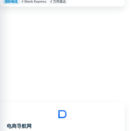
国际物流
# Wanb Express
# 万邦速达
息、运输渠道、业务范围及联系方式的入口，适合电商卖家、企业客户和个人
用户查询相关物流解决方案。
电商导航网