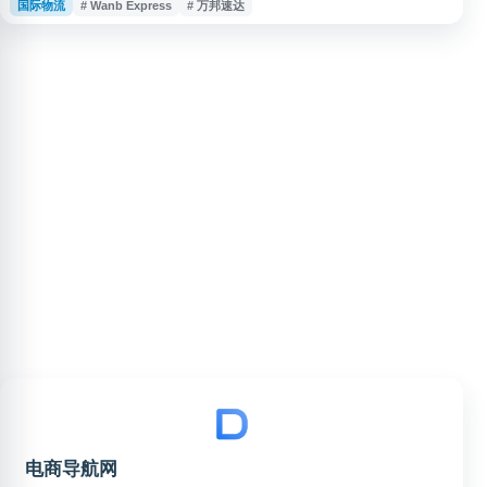
国际物流
# Wanb Express
# 万邦速达
息、运输渠道、业务范围及联系方式的入口，适合电商卖家、企业客户和个人
用户查询相关物流解决方案。
电商导航网