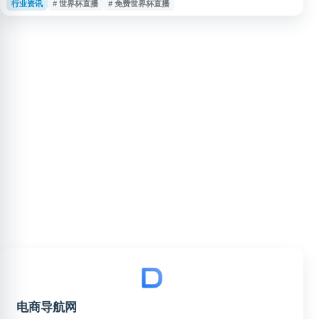
行业资讯
# 世界杯直播
# 免费世界杯直播
网站覆盖小组赛、淘汰赛等比赛阶段，方便用户及时了解比赛动态，获取世界
杯直播与赛程相关信息。
电商导航网