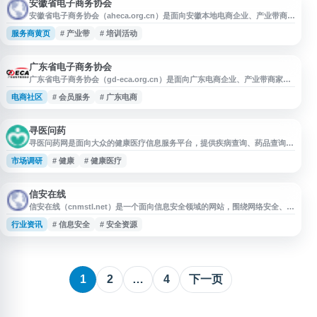
安徽省电子商务协会
安徽省电子商务协会（aheca.org.cn）是面向安徽本地电商企业、产业带商家
和相关从业者的行业信息与资源对接入口，提供协会动态、政策资讯、行业活
服务商黄页
# 产业带
# 培训活动
动、培训交流、平台招商等公开信息参考。网站适合用于了解安徽电子商务发
展动态、关注本地电商项目、对接行业组织资源，并辅助企业在跨境电商、直
播电商、产业带转型、服务商选择等场景中进行信息核验与决策参考。
广东省电子商务协会
广东省电子商务协会（gd-eca.org.cn）是面向广东电商企业、产业带商家、
跨境电商团队和传统企业转型用户的行业组织网站，提供政策动态、行业资
电商社区
# 会员服务
# 广东电商
讯、协会通知、会员服务、活动交流等信息。网站适合关注广东电子商务发
展、本地产业资源、平台招商、合规趋势、直播电商和品牌出海等内容，可作
为电商从业者获取区域行业信息与资源对接的参考入口。
寻医问药
寻医问药网是面向大众的健康医疗信息服务平台，提供疾病查询、药品查询、
医院医生查询、健康资讯、保健知识、在线咨询、预约挂号等内容。网站涵盖
市场调研
# 健康
# 健康医疗
男科、妇科、育儿、心理、中医、饮食、美容、减肥等健康频道，帮助用户了
解常见疾病、用药信息和健康管理知识。
信安在线
信安在线（cnmstl.net）是一个面向信息安全领域的网站，围绕网络安全、数
据安全、系统防护等相关内容提供信息展示与资源入口。网站可作为用户了解
行业资讯
# 信息安全
# 安全资源
信息安全动态、查找安全相关资料和访问相关服务的参考平台，适合关注网络
安全与信息化安全建设的用户浏览。
1
2
…
4
下一页