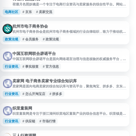
荷
荷塘月色照妖镜是一个专注于电商行业资讯与卖家服务的综合性平台。网站主
要面向淘宝、天猫、京东、拼多多等电商平台的卖家群体，提供行业动态、运
电商社区
# 京东
# 卖家交流
营技巧、平台规则解读、选品分析等实用内容。 平台设有论坛社区，汇聚大
量电商从业者交流经验、分享店铺运营心得。网站内容涵盖电商运营的多个维
度，包括流量获取、店铺装修、客服技巧、物流管理、数据分析等主题，帮助
卖家提升经营效率。
杭州市电子商务协会
杭州市电子商务协会是杭州市电子商务领域的行业自律组织，致力于推动杭州
电商产业健康发展。协会为会员企业提供政策咨询、行业交流、资源对接等综
政策法规
# 会员服务
# 政策法规
合服务，搭建政府与企业间的沟通桥梁。 网站提供协会动态、政策法规、行
业资讯、会员服务等信息，涵盖电商行业研究报告、培训活动、展会论坛等内
容。协会定期组织行业峰会、专题研讨会及企业考察活动，促进会员间的业务
合作与经验分享。 作
中国互联网联合辟谣平台
中国互联网联合辟谣平台是面向网络谣言治理与信息核验的权威服务平台，提
供谣言线索举报入口、辟谣信息发布、热点谣言澄清等内容，帮助用户识别不
行业资讯
# 事实核查
# 官方信息
实信息、了解官方核查结果。网站适合关注网络安全、舆情治理、事实核查和
公共信息辨别的用户查询使用。
卖家网 电子商务卖家专业综合知识库
卖家网是面向电商卖家的综合知识库与资讯平台，聚焦淘宝、拼多多、京东、
跨境电商等领域，提供开店指南、平台规则、店铺运营、淘宝 SEO、直通车
行业资讯
# 怎么开淘宝店
# 拼多多
推广、运营工具推荐、培训课程、行业资讯和实操经验等内容，帮助卖家获取
电商运营干货、学习经营方法并了解行业动态。
织里童装网
织里童装网是专注于浙江湖州织里地区童装产业的综合信息平台。织里镇是中
国最大的童装生产基地之一，拥有完整的童装产业链和丰富的货源资源。该网
行业资讯
# 供应链
# 市场行情
站为童装批发商、零售商和从业者提供行业资讯、市场动态、供应链信息等服
务，涵盖童装生产、批发、销售等多个环节。通过平台可以了解织里童装市场
行情、新品发布、档口信息以及行业趋势，是连接织里童装产业上下游的重要
信息枢纽。网站致力于
三人行资源网