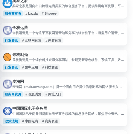
视角见长，是了
卖家之家
卖家之家是面向出口跨境电商卖家的综合服务平台，提供跨境电商资讯、平台
动态、运营工具、测评黑名单及服务商资源等内容，覆盖亚马逊、TikTok、
服务商黄页
# Lazda
# Shopee
Shopee、Lazada、Shopify、独立站等领域，帮助卖家了解行业信息、提升
运营效率并对接跨境电商相关资源。
全栈运营
全栈运营是一个专注于互联网运营知识分享的综合性平台，涵盖用户运营、内
容运营、活动运营、数据分析等多个运营领域。网站为运营从业者、产品经理
行业资讯
# 互联网运营
# 内容运营
及互联网创业者提供系统化的运营方法论、实战案例分析和行业资讯。内容包
括增长黑客、私域流量运营、社群运营、新媒体营销等热门话题，帮助用户建
立完整的运营知识体系。平台定期更新运营工具推荐、数据分析技巧、用户增
长策略等实用内容，适
果核剥壳
果核剥壳是一个综合科技资源分享网站，长期更新绿色软件、系统工具、效率
应用、实用教程与科技资讯等内容。网站关注软件使用体验和资源实用性，适
行业资讯
# 效率应用
# 科技资讯
合用户查找电脑工具、办公效率软件、系统优化方案及相关技术信息，为日常
学习、工作和设备维护提供参考。
麦淘网
麦淘网（maitaowang.com）是一个面向用户提供信息浏览与网络服务入口
的网站。网站名称简洁易记，适合在导航站中作为独立站点收录展示。用户可
服务商黄页
# 信息浏览
# 网址入口
通过该网址访问麦淘网相关页面，了解其提供的具体内容、功能服务及最新信
息。
中国国际电子商务网
中国国际电子商务网是面向电子商务领域的信息服务网站，聚焦行业资讯、政
策动态、市场信息与相关服务内容，为企业、从业者及关注电子商务发展的用
政策法规
# 中国电商
# 商务资讯
户提供参考。网站可用于了解电子商务行业发展趋势、相关政策信息和市场动
态，是电子商务信息查询与行业观察的入口之一。