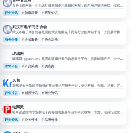
百科名医网
百科名医网是一个以医疗健康知识为主题的网站，面向用户提供疾病、症状、
诊疗常识等相关信息参考。网站内容适合用于日常健康科普查询，帮助用户了
行业资讯
# 健康科普
# 医学知识
解基础医学知识和常见健康问题。信息仅供参考，具体诊断和治疗建议应以专
业医生意见为准。
武汉市电子商务协会
武汉市电子商务协会是面向武汉地区电子商务行业的网站平台，主要展示协会
相关信息、行业动态、会员服务及电子商务领域资讯，为企业、机构和从业者
商务合作
# 会员服务
# 协会活动
了解武汉电商行业发展、协会活动与服务内容提供参考入口。
玻璃网
玻
玻璃网（glass.cn）是面向玻璃行业的信息服务平台，提供玻璃产品、企业供
应、采购需求、行业资讯及相关市场信息展示，覆盖建筑玻璃、深加工玻璃、
B2B平台
# 产品采购
# 供应商
原片玻璃、设备耗材等领域。网站可帮助用户了解玻璃行业动态、查找供应商
与产品信息，适合玻璃生产、加工、贸易及采购相关人员参考使用。
36氪
36氪是面向新经济领域的商业资讯与服务平台，提供科技、创投、消费、产
业、企业服务等方向的新闻报道、深度分析、公司动态和投融资信息。网站内
行业报告
# 创投资讯
# 商业资讯
容覆盖创业公司、上市企业、资本市场与行业趋势，适合关注科技创新、商业
变化、投资机会和产业发展的用户获取资讯参考。
电商派
电商派是国内专业的电子商务信息服务平台和研究机构，专注于电商行业资讯
报道与深度分析。网站全天候追踪 B2B、B2C、C2C、跨境电商、移动电商
行业资讯
# 公关传播
# 品牌传播
等细分领域的最新动态，提供行业趋势洞察、热点话题解读和专业研究报告。
内容涵盖电商运营、营销策划、品牌传播、广告创意等多个维度，为从业者、
创业者和研究人员提供有价值的行业情报和决策参考。网站以客观报道和专业