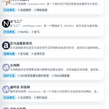
三人行资源网（srxzyw.com）是一个面向用户提供资源信息整理与分享的网
站，可用于查找、浏览和获取各类网络资源相关内容。网站名称清晰，适合需
行业资讯
# 信息整理
# 网络资源
要资源导航、资料检索和信息汇总的用户参考使用。
奈飞工厂
奈飞工厂（netflixgc.com）是一个围绕奈飞（Netflix）相关信息与服务整理
的网站，提供 Netflix 使用、订阅、账号及相关资源的访问入口。适合需要了
行业资讯
# Netflix
# 奈飞
解奈飞服务、查找相关内容或进行网址导航的用户参考使用。
亚马逊最新资讯
亚马逊最新资讯是亚马逊全球开店官网的信息发布栏目，提供亚马逊跨境电商
相关政策规则、官方动态、开店服务更新及运营资讯，帮助卖家及时了解平台
政策法规
# 亚马逊
# 全球开店
变化、合规要求和全球开店相关服务信息。
永淘网
永淘网提供体育赛事直播与赛事信息聚合服务，内容涵盖足球直播、篮球直
播、NBA、CBA、英超、西甲、德甲、欧冠、中超、欧洲杯等热门赛事，并
站外引流
# 360体育直播无插件高清
# 360水滴直播
提供赛程、比分、录像回放及相关体育资讯。网站面向体育爱好者，便于用户
获取足球、篮球及其他赛事的直播入口和动态信息。
趣呵茶 和茶网
趣呵茶和茶网（hecha.cn）是一个与茶文化和茶行业信息相关的网站，适合
关注茶叶知识、茶饮资讯、茶文化内容及相关资源的用户浏览参考。网站可作
行业资讯
# 生活资讯
# 茶叶知识
为了解茶类信息、茶相关内容检索和行业资料获取的入口，便于导航站按茶
叶、茶文化、生活资讯等分类收录。