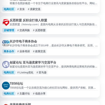
荷
荷塘月色照妖镜是一个专注于电商行业资讯与卖家服务的综合性平台。网站主
要面向淘宝、天猫、京东、拼多多等电商平台的卖家群体，提供行业动态、运
电商社区
# 京东
# 卖家交流
营技巧、平台规则解读、选品分析等实用内容。 平台设有论坛社区，汇聚大
量电商从业者交流经验、分享店铺运营心得。网站内容涵盖电商运营的多个维
度，包括流量获取、店铺装修、客服技巧、物流管理、数据分析等主题，帮助
卖家提升经营效率。
反恶联盟 反职业打假人联盟
反恶联盟（felmvip.com）是面向电商从业者的反职业打假人与交易风险信息
交流平台，覆盖淘宝、天猫、京东、苏宁、阿里巴巴等场景。网站提供职业打
店铺管理
# 交易风险
# 反恶联盟
假人、职业差评师、淘宝小号、信誉等相关信息查询与共享功能，数据由会员
自主添加，旨在帮助商家进行风险识别、防敲诈交流和电商经营参考。
长沙市电子商务协会
长沙市电子商务协会成立于2014年，是由长沙市从事电子商务研究、应用、服
务的企事业单位、社会组织和个人自愿组成的地方性、行业性、非营利性社会
商务合作
# 业务培训
# 政策交流
组织。协会接受长沙市民政局和长沙市商务局的业务指导和监督管理。 协会
主要职能包括：开展电子商务行业调研与政策建议、制定行业规范与标准、组
织业务培训与学术交流、推动企业间合作与资源对接、维护会员合法权益、承
接政府委托的行业
创蓝论坛 亚马逊卖家学习交流平台
创蓝论坛是面向亚马逊卖家的学习交流平台，提供跨境电商运营相关的经验分
享、问题讨论与行业资讯内容。网站聚焦亚马逊开店、选品、Listing 优化、
电商社区
# Listing优化
# 亚马逊
广告投放、账号运营、物流与合规等卖家常见话题，适合新手卖家和跨境电商
从业者查找资料、交流实操经验与了解平台动态。
TB58论坛
TB58论坛是一个以在线交流为核心的社区论坛网站，提供用户发帖、回复、
信息分享和主题讨论等基础论坛功能。网站适合用于浏览社区内容、参与话题
电商社区
# 主题讨论
# 信息分享
互动及获取用户发布的相关信息，面向需要论坛交流与信息聚合的访问者。
老高电商俱乐部