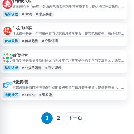
实用信息，适合纪录
好卖家论坛
好卖家论坛（uv淘）是面向电商卖家的学习交流平台，提供淘宝开店教程、拼
多多培训教程、抖音电商教程、京东卖家教程等内容，覆盖店铺运营、平台规
培训课程
# uv淘
# 京东卖家
则、营销推广和实操经验分享。网站适合淘宝、拼多多、抖音电商、京东等平
台的新手卖家和运营人员参考学习。
什么值得买
什么值得买是一个消费内容与优惠信息分享平台，覆盖电商促销、商品推荐、
使用体验、消费攻略等内容。网站提供好价爆料、精选文章、众测评测、百科
价格监控
# 价格趋势
# 众测评测
信息及社区讨论，帮助用户了解商品价格趋势、选购建议和真实消费经验，适
合关注网购优惠、品质消费和实用购物参考的用户使用。
微信学堂
微信学堂是微信开放社区面向开发者与运营者提供的学习与交流专区，涵盖小
程序、公众号、微信公众平台等相关内容。用户可通过该平台获取微信生态产
培训课程
# 公众号运营
# 官方课程
品能力介绍、开发运营经验、官方课程与社区讨论信息，了解小程序开发、功
能使用、账号运营及业务实践等知识，适合需要学习微信平台规则、技术能力
和运营方法的个人与团队参考使用。
大数跨境
大数跨境是面向跨境电商行业的资源整合与信息共享平台，提供跨境资讯、行
业快讯、活动发布、企业查询、研报下载、跨境百科、工具导航、全球开店、
电商社区
# TikTok
# 亚马逊
知识体系和社群等服务。用户可免费注册认证，发布图文、活动信息，并搭建
个人或企业主页，适合跨境卖家、服务商及内容创作者获取行业信息与资源。
1
2
下一页