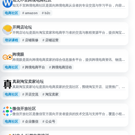
知无不言跨境电商社区
知无不言跨境电商社区是面向跨境电商从业者的专业交流与学习平台，内容覆
盖亚马逊、沃尔玛、Wayfair、Shein、Wish、Temu、独立站、Shopify、
电商社区
# amazon
# b2c
Google、TikTok、AI 等领域，聚焦销售运营、内容营销、SNS、SEM 等实
务话题。用户可在社区分享经验、知识和观点，获取行业信息与运营思路。
开网店论坛
开网店论坛是面向淘宝卖家和电商学习者的交流与教程资源平台，提供淘宝开
店教程、淘宝大学免费课程、淘宝 VIP 视频教程、店铺装修教程、打造爆款教
培训课程
# 店铺装修
# 店铺运营
程等内容，涵盖新手开店、运营推广、店铺管理等常见学习需求，适合希望了
解淘宝开店流程和提升店铺运营能力的用户参考。
跨境眼
跨境眼是面向跨境电商卖家的综合信息服务平台，提供跨境电商资讯、物流公
司信息、行业活动、直播内容等资源。网站聚焦跨境电商运营相关服务，帮助
电商社区
# 跨境电商平台
# 跨境电商活动
卖家了解市场动态、获取物流与活动信息，适合从事跨境电商业务的个人、商
家及服务机构参考使用。
真刷淘宝卖家论坛
真刷淘宝卖家论坛是面向电商卖家的交流社区，围绕淘宝开店、运营推广、店
铺管理、卖家经验等内容提供讨论与信息分享。网站聚焦电商从业者的实际需
电商社区
# 开店交流
# 淘宝卖家
求，适合卖家了解行业动态、交流运营问题、学习平台规则与营销思路，为电
商经营者提供一个开放的互动交流平台。
微信开放社区
微信开放社区是微信官方面向开发者提供的技术交流与支持平台，覆盖小程
序、公众号、企业微信、微信支付等开放能力相关内容。网站提供开发文档入
电商社区
# 企业微信
# 公众号
口、问题讨论、公告资讯、案例分享和技术支持资源，帮助开发者了解微信生
态规则、接口能力与常见问题处理方式，适合微信相关产品开发、运营和技术
排查参考。