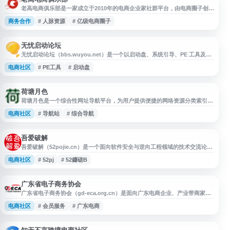
老高电商俱乐部是一家成立于2010年的电商企业家社群平台，由电商圈子创始
人老高创办。平台汇聚万余家电商企业会员，专注为电商老板提供人脉资源对
商务合作
# 人脉资源
# 亿级电商圈子
接、行业经验交流和平台官方资源整合服务。俱乐部定位于金冠及亿级电商卖
家圈层，通过线上线下活动促进商务合作，分享淘宝、天猫、抖音、亚马逊、
Temu等主流电商平台的一手资讯和政策动态。平台核心价值在于解决电商企
业在供应链、渠
无忧启动论坛
无忧启动论坛（bbs.wuyou.net）是一个以启动盘、系统引导、PE 工具及相
关技术交流为主题的中文论坛平台。网站提供论坛版块用于用户讨论电脑启
电商社区
# PE工具
# 启动盘
动、系统维护、装机工具、故障排查等内容，适合关注系统启动与维护技术的
用户查找资料、交流经验和参与讨论。
荷塘月色
荷塘月色是一个综合性网址导航平台，为用户提供便捷的网络资源分类索引服
务。网站收录各类常用网站链接，涵盖搜索引擎、新闻资讯、社交媒体、影音
电商社区
# 导航站
# 综合导航
娱乐、在线购物、生活服务等多个领域。通过清晰的分类导航体系，帮助用户
快速找到所需的网络资源和工具。 平台采用简洁直观的界面设计，支持自定
义首页和个性化设置，用户可根据使用习惯调整网站布局。荷塘月色定期更新
网址库，筛选优质网站
吾爱破解
吾爱破解（52pojie.cn）是一个面向软件安全与逆向工程领域的技术交流论
坛，内容涵盖逆向分析、反病毒技术、调试工具、编程开发、漏洞研究及相关
电商社区
# 52pj
# 52鐮磋В
学习资料。网站提供技术讨论、经验分享、教程资源和工具信息，适合关注软
件安全研究、逆向工程学习与安全技术交流的用户参考。
广东省电子商务协会
广东省电子商务协会（gd-eca.org.cn）是面向广东电商企业、产业带商家、
跨境电商团队和传统企业转型用户的行业组织网站，提供政策动态、行业资
电商社区
# 会员服务
# 广东电商
讯、协会通知、会员服务、活动交流等信息。网站适合关注广东电子商务发
展、本地产业资源、平台招商、合规趋势、直播电商和品牌出海等内容，可作
为电商从业者获取区域行业信息与资源对接的参考入口。