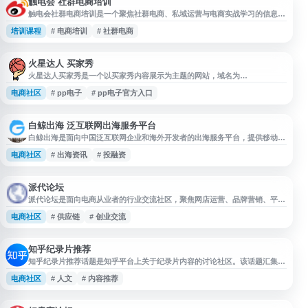
触电会 社群电商培训
触电会社群电商培训是一个聚焦社群电商、私域运营与电商实战学习的信息入
口，主要通过微博等平台发布相关动态、课程信息、行业观点和运营经验内
培训课程
# 电商培训
# 社群电商
容。适合关注社群营销、电商增长、私域流量运营及创业培训的用户了解最新
资讯与学习资源。
火星达人 买家秀
火星达人买家秀是一个以买家秀内容展示为主题的网站，域名为
huoxingdaren.com。根据现有页面信息，网站标题指向用户晒单、商品展示
电商社区
# pp电子
# pp电子官方入口
或消费体验分享方向，但公开描述内容与关键词存在较多无关信息。导航站收
录时可作为买家秀、晒单展示、用户评价相关站点参考，建议访问前核实网站
实际内容与安全性。
白鲸出海 泛互联网出海服务平台
白鲸出海是面向中国泛互联网企业和海外开发者的出海服务平台，提供移动出
海相关资讯、7×24h快讯、问答话题、行业数据、公司与产品信息、资本动
电商社区
# 出海资讯
# 投融资
态、榜单专辑、投放资源等内容，并涵盖合作、招聘、活动、投融资及社群社
区服务，帮助企业了解海外市场与出海行业动态。
派代论坛
派代论坛是面向电商从业者的行业交流社区，聚焦网店运营、品牌营销、平台
规则、供应链管理、跨境电商及创业经验等话题。用户可在论坛中浏览电商案
电商社区
# 供应链
# 创业交流
例、运营心得、行业观点和问题讨论，适合电商卖家、运营人员、品牌商及相
关服务商获取信息、交流经验与拓展行业认知。
知乎纪录片推荐
知乎纪录片推荐话题是知乎平台上关于纪录片内容的讨论社区。该话题汇集了
用户分享的各类纪录片推荐、观影心得和专业评析。内容涵盖历史人文、自然
电商社区
# 人文
# 内容推荐
地理、社会调查、科学探索、艺术文化等多个领域的纪录片作品。用户可以在
此找到BBC、国家地理、央视等知名制作方的经典纪录片推荐，也能发现小众
优质的独立纪录片作品。话题中包含纪录片评分、观看渠道、拍摄手法分析等