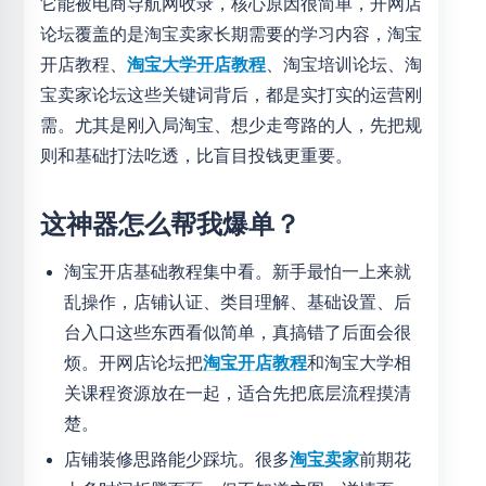
它能被电商导航网收录，核心原因很简单，开网店
论坛覆盖的是淘宝卖家长期需要的学习内容，淘宝
开店教程、
淘宝大学开店教程
、淘宝培训论坛、淘
宝卖家论坛这些关键词背后，都是实打实的运营刚
需。尤其是刚入局淘宝、想少走弯路的人，先把规
则和基础打法吃透，比盲目投钱更重要。
这神器怎么帮我爆单？
淘宝开店基础教程集中看。新手最怕一上来就
乱操作，店铺认证、类目理解、基础设置、后
台入口这些东西看似简单，真搞错了后面会很
烦。开网店论坛把
淘宝开店教程
和淘宝大学相
关课程资源放在一起，适合先把底层流程摸清
楚。
店铺装修思路能少踩坑。很多
淘宝卖家
前期花