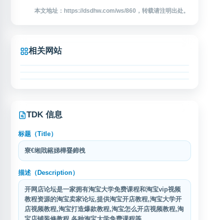
本文地址：https://dsdhw.com/ws/860，转载请注明出处。
相关网站
荷塘月色照妖镜
反恶联盟 反职业打假人联盟
荷塘月色照妖镜是一个专注于电商行业资讯与卖家服务的
长沙市电子商务协会
综合性平台。网站主要面向淘宝、天猫、京东、拼多多等
反恶联盟（felmvip.com）是面向电商从业者的反职业打假
电商平台的卖家群体，提供行业动态、运营技巧、平台规
人与交易风险信息交流平台，覆盖淘宝、天猫、京东、苏
长沙市电子商务协会成立于2014年，是由长沙市从事电子
则解读、选品分析等实用内容。 平台设有论坛社区，汇聚
宁、阿里巴巴等场景。网站提供职业打假人、职业差评
商务研究、应用、服务的企事业单位、社会组织和个人自
大量电商从业者交流经验、分享店铺运营心得。网站内容
师、淘宝小号、信誉等相关信息查询与共享功能，数据由
愿组成的地方性、行业性、非营利性社会组织。协会接受
涵盖电商运营的多个维度，包括流量获取、店铺装修、客
会员自主添加，旨在帮助商家进行风险识别、防敲诈交流
长沙市民政局和长沙市商务局的业务指导和监督管理。 协
服技巧、物流管理、数据分析等主题，帮助卖家提升经营
和电商经营参考。
会主要职能包括：开展电子商务行业调研与政策建议、制
TDK 信息
效率。
定行业规范与标准、组织业务培训与学术交流、推动企业
间合作与资源对接、维护会员合法权益、承接政府委托的
行业
标题（Title）
寮€缃戝簵娣樺疂鍗栧
描述（Description）
开网店论坛是一家拥有淘宝大学免费课程和淘宝vip视频
教程资源的淘宝卖家论坛,提供淘宝开店教程,淘宝大学开
店视频教程,淘宝打造爆款教程,淘宝怎么开店视频教程,淘
宝店铺装修教程,各种淘宝大学免费课程等。