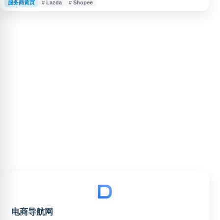
服务商黄页
# Lazda
# Shopee
Shopee、Lazada、Shopify、独立站等领域，帮助卖家了解行业信息、提升
运营效率并对接跨境电商相关资源。
电商导航网