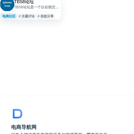
TB58论坛
TB58论坛是一个以在线交流
为核心的社区论坛网站，提
供用户发帖、回复、信息分
电商社区
# 主题讨论
# 信息分享
享和主题讨论等基础论坛功
能。网站适合用于浏览社区
内容、参与话题互动及获取
用户发布的相关信息，面向
需要论坛交流与信息聚合的
访问者。
电商导航网