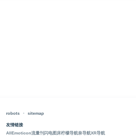
robots
sitemap
友情链接
AllEmoticon
流量刊
闪电图床
柠檬导航
奈导航
XR导航