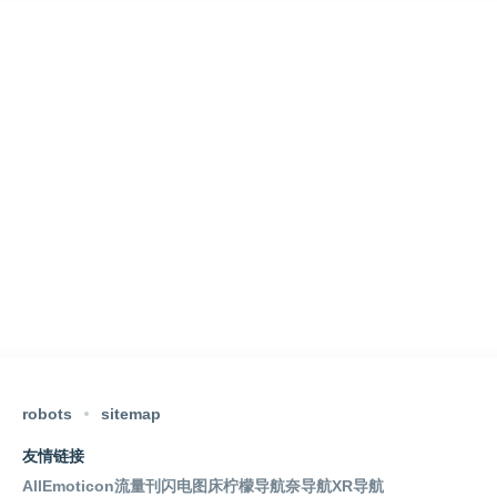
robots
sitemap
友情链接
AllEmoticon
流量刊
闪电图床
柠檬导航
奈导航
XR导航