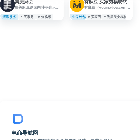
集美麻豆
有麻豆 买家秀模特约拍平台
集美麻豆是面向种草达人、
有麻豆（youmadou.com）
模特与通告主的网拍约拍服
是面向商家与模特的买家秀
务平台，提供模特图、买家
约拍平台，提供买家秀、种
摄影服务
# 买家秀
# 短视频
业务外包
# 买家秀
# 优质美女模特
秀、种草内容、口播及短视
草内容、口播、短视频拍摄
频等拍摄需求对接。平台主
等服务。平台汇集多类型模
打免佣金与安全接拍，帮助
特资源，支持商家发布拍摄
麻豆达人承接通告，也便于
需求、筛选合作对象，并通
商家和通告主发布需求、寻
过担保交易提升约拍流程的
找合适人选，适用于电商种
安全性与效率，适用于电商
草、产品展示和短视频内容
展示、淘宝买家秀、内容营
制作等场景。
销及模特兼职接单等场景。
电商导航网