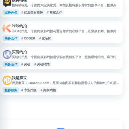
模特喵喵
模特喵喵是一个面向淘宝买家秀、网拍及模特兼职需求的接单平台，提供买家
秀拍摄、网拍模特展示与相关兼职信息服务。网站围绕“模特喵喵”“淘宝买家
业务外包
# 优质美女模特
# 商家合作
秀兼职”“网拍平台”“美女模特”等内容，方便商家寻找拍摄合作资源，也为模
特用户提供兼职接单渠道。
咔咔约拍
咔咔约拍是一个面向摄影约拍与通告需求的在线平台，汇聚摄影师、摄像师、
模特、COSER、化妆师、艺人等资源，支持用户发布约拍、网拍、兼职合作
商务合作
# COSER
# 化妆师
及商家拍摄需求。平台适用于寻找摄影师兼职、模特兼职、商业拍摄合作和个
人创作约拍等场景。
买萌约拍
买萌约拍是一个面向摄影约拍需求的在线服务平台，提供模特约拍、麻豆约拍
等相关信息展示与对接服务。网站以简洁、直接的方式帮助用户浏览约拍资
商务合作
# 买萌
# 买萌约拍
源，适合有摄影创作、模特拍摄或相关合作需求的用户参考使用。
我是麻豆
我是麻豆（54madou.com）是面向电商卖家和拍摄需求方的模特约拍资源平
台，提供网拍模特、素人模特、商家约拍、网拍通告等信息服务。平台覆盖日
摄影服务
# 专业拍摄
# 商家约拍
常、时尚、静物等多类拍摄场景，支持商家与模特直接沟通，适用于产品展示
图、宣传图及电商拍摄项目的资源匹配。