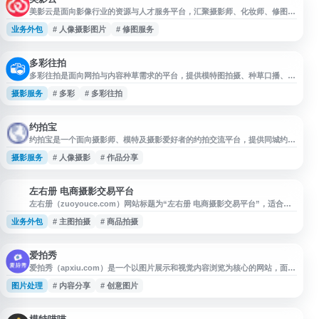
美影云是面向影像行业的资源与人才服务平台，汇聚摄影师、化妆师、修图
师、后期制作等创作人才，以及模特、演员等演艺人才。网站提供人像摄影作
业务外包
# 人像摄影图片
# 修图服务
品展示、拍摄场地、服装、摄影器材、修图服务、化妆服务和后期服务等信
息，适合摄影创作、商业拍摄和影像项目需求方查找相关资源。
多彩往拍
多彩往拍是面向网拍与内容种草需求的平台，提供模特图拍摄、种草口播、短
视频、赠拍、寄拍等相关服务。平台聚合种草达人和模特资源，支持通告主发
摄影服务
# 多彩
# 多彩往拍
布拍摄通告、约拍合作，适用于买家秀、产品展示、短视频内容制作等场景，
帮助商家与拍摄达人进行撮合对接。
约拍宝
约拍宝是一个面向摄影师、模特及摄影爱好者的约拍交流平台，提供同城约
拍、摄影创作协作、作品分享与摄影交流等相关服务。用户可通过平台寻找拍
摄影服务
# 人像摄影
# 作品分享
摄伙伴、发布约拍需求、参与摄影互动，适合人像摄影、创意拍摄及摄影兴趣
社群使用。
左右册 电商摄影交易平台
左
左右册（zuoyouce.com）网站标题为“左右册 电商摄影交易平台”，适合关
注电商摄影、商品拍摄及相关交易服务的用户了解与访问。根据公开页面信
业务外包
# 主图拍摄
# 商品拍摄
息，站点当前描述与关键词包含电玩城、游戏大厅等内容，建议访问前核对网
站实际业务、页面内容及服务信息。
爱拍秀
爱拍秀（apxiu.com）是一个以图片展示和视觉内容浏览为核心的网站，面向
用户提供相关作品查看、内容分享与在线访问服务。网站名称简洁易记，适合
图片处理
# 内容分享
# 创意图片
关注摄影、图片展示、创意视觉内容及在线图文资源的用户访问参考。