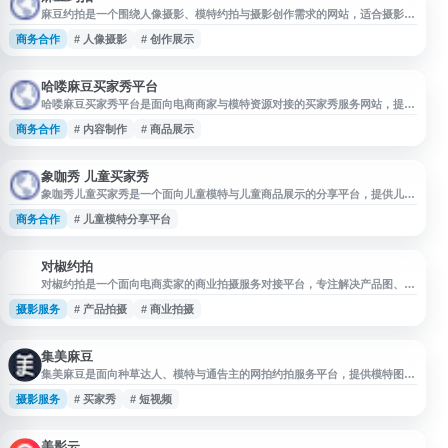
麻豆约拍是一个围绕人像摄影、模特约拍与摄影创作需求的网站，适合摄影
师、模特及相关创作者了解约拍信息、交流拍摄合作与获取灵感参考。网站内
商务合作
# 人像摄影
# 创作展示
容聚焦约拍服务、拍摄资源与创作展示，可作为查找麻豆约拍相关信息和摄影
合作入口的参考平台。
哈喽麻豆买家秀平台
哈喽麻豆买家秀平台是面向电商商家与模特资源对接的买家秀服务网站，提供
与商品展示、买家秀拍摄、模特合作等相关的信息入口。平台适合需要提升商
商务合作
# 内容制作
# 商品展示
品图片内容、丰富店铺展示素材的用户了解相关服务与合作方式，可作为电商
内容制作和买家秀资源查询参考。
象咖秀 儿童买家秀
象咖秀儿童买家秀是一个面向儿童模特与儿童商品展示的分享平台，提供儿童
买家秀、童装展示、儿童模特作品等相关内容展示服务。网站适合童装商家、
商务合作
# 儿童模特分享平台
儿童摄影、儿童模特及家长用户浏览和发布展示信息，用于提升儿童商品形象
展示与模特作品曝光，方便用户了解儿童模特分享平台相关资源。
对椒约拍
对
对椒约拍是一个面向电商卖家的商业拍摄服务对接平台，专注解决产品图、场
景图、模特图及短视频素材的内容生产需求。平台整合约拍资源，帮助卖家降
摄影服务
# 产品拍摄
# 商业拍摄
低自建拍摄团队的时间成本和沟通成本，适用于淘宝、抖音、亚马逊、
Temu、TikTok Shop等多个电商渠道。 该平台主要服务服饰鞋包、美妆个
护、饰品配件等需要场景展示和模特上身效果的品类，也适合跨境铺货团队在
测款阶段控制内
集美麻豆
集美麻豆是面向种草达人、模特与通告主的网拍约拍服务平台，提供模特图、
买家秀、种草内容、口播及短视频等拍摄需求对接。平台主打免佣金与安全接
摄影服务
# 买家秀
# 短视频
拍，帮助麻豆达人承接通告，也便于商家和通告主发布需求、寻找合适人选，
适用于电商种草、产品展示和短视频内容制作等场景。
美影云