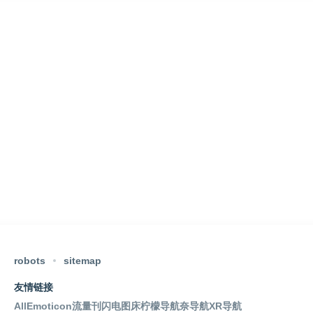
robots
sitemap
友情链接
AllEmoticon
流量刊
闪电图床
柠檬导航
奈导航
XR导航