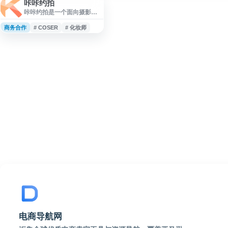
咔咔约拍
咔咔约拍是一个面向摄影约
拍与通告需求的在线平台，
汇聚摄影师、摄像师、模
商务合作
# COSER
# 化妆师
特、COSER、化妆师、艺人
等资源，支持用户发布约
拍、网拍、兼职合作及商家
拍摄需求。平台适用于寻找
摄影师兼职、模特兼职、商
业拍摄合作和个人创作约拍
等场景。
电商导航网