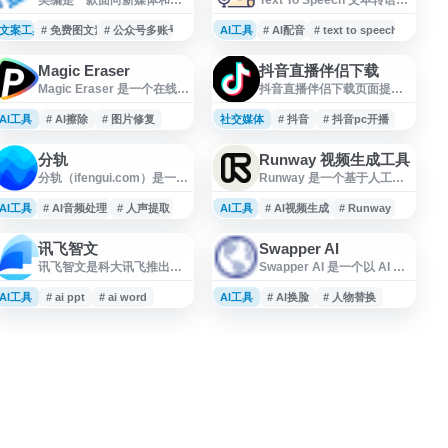
众号运营者的在线运营工
是一个在线文字转语音与语
具，提供微信图文编辑、公
音合成工具，支持多语言、
文案工具
# 免费图文素材
# 公众号多账号管理
AI工具
# AI配音
# text to speech
众号排版、多账号管理、图
多语音选择，可用于文本朗
文导入、热点追踪、素材获
读、AI配音、视频配音、语
Magic Eraser
抖音直播伴侣下载
取和数据分析等功能。平台
音播报等场景。网站提供类
Magic Eraser 是一个在线图
抖音直播伴侣下载页面提供
支持公众号内容创作、运营
似微软 TTS 的神经语音体
片编辑工具，面向需要快速
抖音官方电脑开播工具，适
管理与接单变现，适用于自
验，帮助用户将文字快速转
处理图像的用户，提供基于
用于抖音、西瓜视频、抖音
AI工具
媒体团队、企业新媒体人员
# AI擦除
# 图片修复
社交媒体
换为自然语音，适合内容创
# 抖音
# 抖音pc开播
网页的图片擦除与修复功
火山版等平台直播场景。软
及内容创作者提升日常运营
作者、开发者及日常办公使
能。用户可通过浏览器上传
件支持一键开播、PC直播、
效率。
用。
分轨
Runway 视频生成工具
图片，移除画面中不需要的
游戏直播、娱乐直播和电商
分轨（ifengui.com）是一款
Runway 是一个基于人工智
对象、人物或瑕疵，用于电
直播，可在电脑端管理直播
基于人工智能的在线音频分
能的创意视频生成平台，致
商配图、社交媒体内容、设
画面，并清晰查看公屏信
离工具，支持上传音频或视
力于开发通用世界模型
AI工具
计素材和日常照片处理等场
# AI音频处理
# 人声提取
AI工具
息、礼物记录等互动内容，
# AI视频生成
# Runway
频文件，在云端提取人声、
（General World Models）
景。网站支持中文页面，适
方便创作者进行抖音电脑直
伴奏及乐器音轨。网站可用
技术。该平台能够理解、感
合寻找在线图片清理、AI 擦
播和直播间运营。
讯飞智文
Swapper AI
于人声分离、伴奏提取、音
知、生成并模拟真实世界场
除工具和便捷图片编辑服务
讯飞智文是科大讯飞推出的
Swapper AI 是一个以 AI 图
频分轨、视频音轨分离等场
景，为创作者提供视频生
的用户访问。
AI 文档生成与编辑工具，支
像处理为核心的在线工具网
景，适合音乐制作、翻唱练
成、编辑和特效制作工具。
持根据一句话、长文本、音
站，面向需要进行图片编
AI工具
习、音频处理和内容创作用
# ai ppt
# ai word
AI工具
Runway 的核心功能包括文
# AI换脸
# 人物替换
视频等内容快速生成 PPT 和
辑、人物替换或视觉内容生
户使用。
本生成视频、图像生成视
Word 文档。平台提供在线编
成的用户。网站提供基于人
频、视频编辑和 AI 驱动的视
辑、美化排版、导出、一键
工智能的自动化处理能力，
觉特效。用户可以通过简单
动效、演讲稿自动生成等功
适合用于社交媒体素材、创
的文本描述或图像输入，快
能，适用于汇报展示、课程
意设计、头像制作及日常图
速生成高质量的视
课件、办公文档和内容整理
片优化等场景。用户可通过
等场景，帮助用户提升 PPT
网页访问相关功能，提升图
制作、Word 写作与文档优化
像编辑效率。
效率。