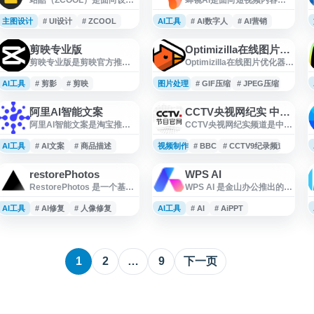
师、摄影师、插画师、艺术
产与营销获客的数字人视频
家及创意从业者的互动交流
创作平台，提供AI数字人、
主图设计
# UI设计
# ZCOOL
AI工具
# AI数字人
# AI营销
平台，提供平面设计、UI设
视频创作与内容生成相关能
计、网页设计、插画、摄
力，适用于教育培训、律政
剪映专业版
Optimizilla在线图片优化器
影、字体与素材等领域的作
金融、个人IP打造等场景。平
剪映专业版是剪映官方推出
Optimizilla在线图片优化器提
品展示、灵感发现和行业交
台旨在帮助用户提升短视频
的桌面端视频创作工具，支
供JPEG、PNG、WebP、
流内容。平台深耕设计创意
制作效率，结合热点内容与
持 Windows 和 Mac 电脑使
GIF和SVG图片压缩服务，支
AI工具
领域多年，适合用户浏览优
# 剪影
# 剪映
图片处理
营销需求，支持批量化、低
# GIF压缩
# JPEG压缩
用，提供多轨道剪辑、智能
持在线调整压缩质量，帮助
秀设计作品、关注创作者动
成本地完成数字人视频创作
成片、AI 配音、AI 图片设
减少图片体积并尽量保持视
态、获取创意参考与设计相
与传播。
阿里AI智能文案
CCTV央视网纪实 中国纪录片第一频道
计、字幕识别、素材管理等
觉效果。工具在浏览器中完
关资源。
阿里AI智能文案是淘宝推出
CCTV央视网纪实频道是中国
功能。适合短视频创作者、
成处理，无需安装软件，适
的AI文案生成工具，专为电
中央电视台旗下的专业纪录
自媒体运营、企业宣传及日
合网站运营、设计和日常图
商卖家和内容创作者设计。
片视频平台，汇聚央视制作
AI工具
常内容制作，帮助用户完成
# AI文案
# 商品描述
视频制作
片优化等场景使用。
# BBC
# CCTV9纪录频道
该平台利用人工智能技术，
的优秀原创纪录片及海内外
从素材处理到成片导出的全
帮助用户快速生成商品标
高品质纪实内容。频道整合
流程编辑。官网提供剪映专
restorePhotos
WPS AI
题、详情描述、营销文案等
了国内各地方电视台、BBC
业版下载与相关功能介绍。
RestorePhotos 是一个基于
WPS AI 是金山办公推出的智
电商内容。用户只需输入商
英国广播公司、美国国家地
AI 技术的在线照片修复工
能办公应用，依托大语言模
品信息或关键词，系统即可
理频道、美国历史频道、日
具，专注于修复老旧人像照
型能力，为用户提供文档写
AI工具
自动生成多种风格的文案供
# AI修复
# 人像修复
AI工具
本NHK等知名机构的高清正
# AI
# AiPPT
片。该网站利用人工智能算
作、长文阅读、内容改写续
选择，大幅提升内容创作效
版纪录片资源，内容涵盖历
法，能够自动修复模糊、褪
写、翻译、人机交互等功
率。工具支持多场景应用，
史文化、自然地理、科技探
色、划痕等老照片常见问
能。其与 WPS 办公软件深度
包括商品推广、活动策划、
索、社会人文等多个领域。
题，让珍贵的历史影像重获
结合，可辅助生成 PPT、分
社交媒体营销等，适合淘
作为国内纪录片资源最丰富
1
2
…
9
下一页
新生。 用户只需上传需要修
析处理表格、整理文档内
宝、天猫等电商平台的商家
的官方视频平台之一,提供在
复的人脸照片，系统会自动
容，适用于日常办公、学习
使用。阿里AI智能文案基
线观看、点播回
进行智能处理，包括面部细
创作和资料处理等场景，帮
节增强、色彩还原、去除噪
助提升文档处理效率与办公
点等操作。整个修复过程快
体验。
速便捷，无需专业的图像处