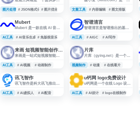
实用工具的在线平台，网址
面向微信公众号运营者的微
为 zhulusoft.com。该站点整
信编辑器和多账号管理工
图片处理
# JSON格式化
# 图片优化
文案工具
# 内容编辑
# 图文排版
合了文件处理、数据转换、
具，提供图文排版、内容编
开发辅助等常用工具，方便
辑、账号管理等运营辅助功
Mubert
智谱清言
用户在线快速完成各类操作
能，适合新媒体编辑、企业
Mubert 是一款在线 AI 音乐
智谱清言是智谱推出的基于
任务。网站界面简洁，工具
运营和自媒体团队用于提升
生成工具，支持通过文本提
GLM-5 的 AI 助手，提供 AI
分类清晰，支持文本处理、
公众号内容制作与管理效
示快速生成适用于视频、播
对话、写作、编程、翻译、
AI工具
编码转换、图片优化、JSON
# AI音乐生成
# 免版税音乐
AI工具
率。
# AIGC
# AI写作
客、应用、游戏和创意项目
文档理解和图片理解等功
格式化等功能。用户无需安
的音乐音轨。平台提供免版
能。用户可用于学习答疑、
装软件，通过浏览器即可使
来画 短视频智能创作营销平台
片库
税音乐创作与下载服务，帮
内容创作、代码辅助、办公
用各项工具服务，适合开发
来画是一站式短视频智能创
片库（gying.net）是一个影
助内容创作者、开发者和品
提效与创意生成，适合需要
者、设计师及日常办公人群
作与营销平台，为企业和个
视内容索引与在线看片相关
牌根据场景需求生成背景音
大语言模型和多模态 AI 能力
使用。网站持续更新工具
人提供高效的视频制作解决
网站，提供电影、电视剧、
AI工具
乐、循环音效等音频素材，
# AI视频
# 动画制作
视频制作
的个人与团队使用。
# 动漫
# 在线看片
库，致
方案。平台整合AI技术与创
综艺、动漫等视频资源的分
适合用于需要原创配乐和商
意工具，支持动画视频、真
类浏览与搜索入口，方便用
业授权音乐的项目。
讯飞智作
u钙网 logo免费设计
人视频、数字人视频等多种
户按片名、类型或更新信息
讯飞智作是科大讯飞推出的
u钙网是一个在线 Logo 设计
形式的内容创作。用户可通
查找内容。网站适合用于影
专业AI配音与数字人服务平
与商标标识制作平台，提供
过简单操作快速生成营销视
视资源导航、在线观影入口
台，为内容创作者提供语音
基于 AI 的自助设计服务。用
AI工具
频、产品介绍、课程讲解等
# AI虚拟人
# AI配音
AI工具
整理及视频站点收录参考。
# AI设计
# logo在线制作
合成、配音制作和虚拟主播
户可输入品牌名称或文字，
商业内容，无需专业视频制
等智能化解决方案。平台支
快速生成多种 Logo 方案，并
作技能。来画提供丰富的模
持文字转语音功能，涵盖多
支持字体 Logo、标识设计、
板库、素材资源和智能剪辑
种音色选择，包括合成配
微信头像、抖音头像等场景
功能，涵盖电商、教育、企
音、真人配音、童声配音等
使用。网站主打原创设计与
业宣传等多个应用场景。平
类型，可满足广告宣传片、
免费下载，适合个人创业
台还包含数字人播报、A
短视频、有声读物、企业培
者、中小企业及内容创作者
训等多场景配音需求。此
进行品牌视觉初稿制作。
外，讯飞智作还提供AI虚拟
主播和虚拟数字人定制服