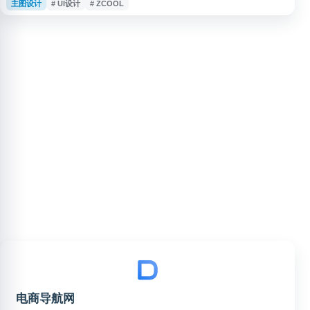
主图设计
# UI设计
# ZCOOL
领域的作品展示、灵感发现和行业交流内容。平台深耕设计创意领域多年，适
合用户浏览优秀设计作品、关注创作者动态、获取创意参考与设计相关资源。
电商导航网