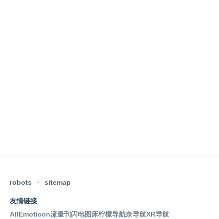
robots
sitemap
友情链接
AllEmoticon
流量刊
闪电图床
柠檬导航
奈导航
XR导航