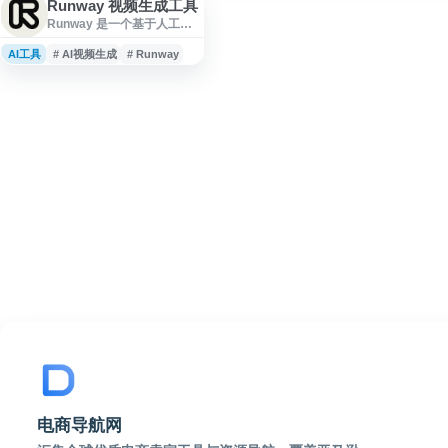
Runway 视频生成工具
Runway 是一个基于人工智
能的创意视频生成平台，致
力于开发通用世界模型
AI工具
# AI视频生成
# Runway
（General World Models）
技术。该平台能够理解、感
知、生成并模拟真实世界场
景，为创作者提供视频生
成、编辑和特效制作工具。
Runway 的核心功能包括文
本生成视频、图像生成视
频、视频编辑和 AI 驱动的视
觉特效。用户可以通过简单
的文本描述或图像输入，快
速生成高质量的视
电商导航网