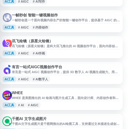
AI工具
# AIGC
# AI写作
助、办公提效与创意生成，适合需要大语言模型和多模态 AI 能力的个人与团
队使用。
一帧秒创 智能一键视频创作
一帧秒创是一个面向视频内容生产的智能一键创作平台，提供基于 AIGC 的视
频生成与制作相关服务，适用于短视频、营销素材、内容创作等场景。网站聚
AI工具
# AIGC
# 内容创作
焦提升视频制作效率，帮助用户通过自动化工具快速完成视频创意与生成流
程。
讯飞绘镜（原星火绘镜）
讯飞绘镜（原星火绘镜）是科大讯飞推出的 AI 视频创作平台，面向内容创作
者、设计师及短视频制作场景。平台支持根据文字创意生成脚本、分镜图片，
AI工具
# AIGC
# AI作画
并将静态分镜转化为动态视频，涵盖 AI 绘画、图片生成、文生视频、图生视
频等功能，帮助用户提升创意构思与视频制作效率。
有言一站式AIGC视频创作平台
有言是一站式 AIGC 视频创作平台，提供 3D 数字人 AI 视频生成能力。用户
输入文字即可生成数字人视频，支持自动完成场景、灯光、人物形象、表现和
AI工具
# AIGC
# AI数字人
运镜等制作环节，减少出镜、拍摄和后期成本。平台适用于企业宣传、知识讲
解、课程培训、营销内容及个人视频创作等场景，帮助用户提升 AI 视频制作
效率。
WHEE
WHEE 是美图推出的 AI 绘画与图片生成工具，面向设计师、内容创作者和普
通用户提供一站式 AI 视觉创作服务。平台支持通过自然语言描述生成图像，
AI工具
# AI
# AIGC
并提供多种 AI 修图功能，降低创作与图片处理门槛。用户还可在画廊中浏览
不同领域的创作作品，获取灵感并参与二次创作与设计交流。
千图AI 文字生成图片
千图AI文字生成图片是千图网推出的AI绘图工具，支持通过文本描述生成创意
图片，并提供图生图等AIGC创作能力。用户可用于制作数字插画、设计素