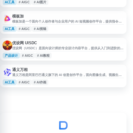
AI工具
# AIGC
# AI图片
材、创意配图等内容，生成后可下载使用，适合需要快速获取AI图片素材的设
计师、内容创作者及运营人员参考。
模板加
模板加是一个面向个人创作者与企业用户的 AI 短视频创作平台，提供指令式
剪辑、脚本生成视频、批量视频生产、直播打标与拆条、爆款拆解等功能。平
AI工具
# AIGC
# AI剪辑
台适用于电商、信息流、企业宣传、跨境电商等短视频场景，支持个人快速创
作，也可为企业提供 AIGC 视频量产、直播精剪和定制化视频解决方案，帮助
提升内容生产效率。
优设网 UISDC
优设网（UISDC）是面向设计师的专业设计内容平台，提供从入门到进阶的设
计教程、行业文章与灵感资源。网站内容涵盖 AIGC、UI 设计、平面设计、网
产品设计
# AIGC
# AI教程
页设计、电商设计、B 端设计、PS/AI 教程、字体设计、样机素材、笔刷资源
及设计网站推荐等，关注前沿设计趋势与设计方法论，适合设计学习、灵感获
取和工具资源查找。
通义万相
通义万相是阿里巴巴通义旗下的 AI 创意创作平台，面向图像生成、视频生成
与智能编辑等 AIGC 场景。平台支持文生图、图生图、文生视频、图生视频、
AI工具
# AIGC
# AI作画
图像编辑等功能，帮助用户通过人工智能降低创作门槛，适用于 AI 作画、AI
绘画、AI 视频创作、AI 艺术创作等内容生产需求。