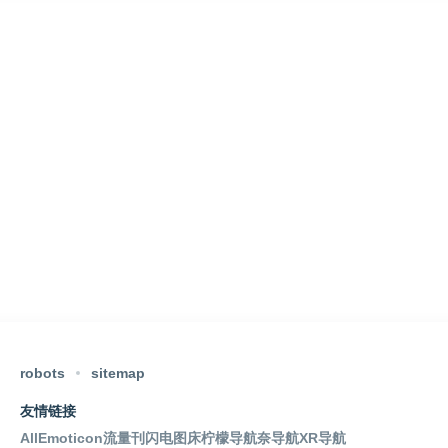
robots
sitemap
友情链接
AllEmoticon
流量刊
闪电图床
柠檬导航
奈导航
XR导航