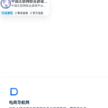
中国互联网联合辟谣平台
中国互联网联合辟谣平台是
面向网络谣言治理与信息核
验的权威服务平台，提供谣
行业资讯
# 事实核查
# 官方信息
言线索举报入口、辟谣信息
发布、热点谣言澄清等内
容，帮助用户识别不实信
息、了解官方核查结果。网
站适合关注网络安全、舆情
治理、事实核查和公共信息
辨别的用户查询使用。
电商导航网