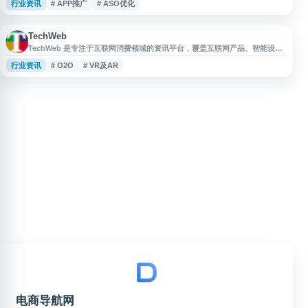
行业资讯
# APP推广
# ASO优化
体、短视频等领域的文章干货与行业资讯，内容涵盖APP推广、游戏推广、海
外推广、抖音/快手/小红书/微信推广、ASO优化、信息流广告、品牌营销等方
向，适合互联网运营、市场推广及广告从业者学习参考。
TechWeb
TechWeb 是专注于互联网消费领域的资讯平台，覆盖互联网产品、智能设
备、互联网服务、移动互联网、电子商务、互联网金融、创业创新、投融资、
行业资讯
# O2O
# VR及AR
手机游戏、O2O、VR/AR 与 AI 人工智能等方向。网站通过网页及新媒体渠道
提供行业新闻、产品动态和趋势信息，适合关注科技互联网、智能硬件与数字
消费领域的用户浏览参考。
电商导航网