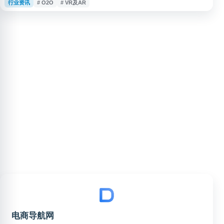
行业资讯
# O2O
# VR及AR
手机游戏、O2O、VR/AR 与 AI 人工智能等方向。网站通过网页及新媒体渠道
提供行业新闻、产品动态和趋势信息，适合关注科技互联网、智能硬件与数字
消费领域的用户浏览参考。
电商导航网