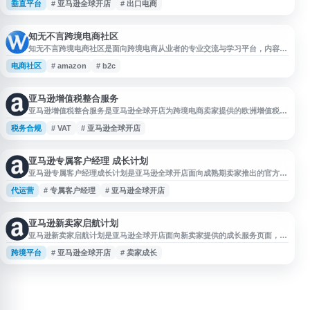
垂直平台
# 亚马逊全球开店
# 出口电商
口跨境电商解决方案。通过亚马逊在全球的销售网络和消费者资源，帮助中国
时尚企业拓展国际市场，建立全球品牌影响力。平台整合亚马逊的物流、支
付、营销等跨境电商基础设施，为时尚类企业提供从选品到销售的一站式出海
服务。
知无不言跨境电商社区
知无不言跨境电商社区是面向跨境电商从业者的专业交流与学习平台，内容覆
盖亚马逊、沃尔玛、Wayfair、Shein、Wish、Temu、独立站、Shopify、
电商社区
# amazon
# b2c
Google、TikTok、AI 等领域，聚焦销售运营、内容营销、SNS、SEM 等实
务话题。用户可在社区分享经验、知识和观点，获取行业信息与运营思路。
亚马逊增值税整合服务
亚马逊增值税整合服务是亚马逊全球开店为跨境电商卖家提供的欧洲增值税合
规解决方案平台。该服务专注于帮助中国卖家应对欧洲市场的增值税（VAT）
税务合规
# VAT
# 亚马逊全球开店
申报与管理需求，提供特惠税务服务方案、增值税注册指导、申报流程支持等
一站式服务。平台整合了专业税务代理资源，为卖家提供英国、德国、法国、
意大利、西班牙等欧洲主要市场的增值税合规服务。此外，亚马逊还提供增值
税网络培训课程，涵
亚马逊专属客户经理 成长计划
亚马逊专属客户经理成长计划是亚马逊全球开店面向成熟期卖家推出的官方卖
家成长服务，提供1对1专属顾问支持，围绕数据分析、选品优化、品牌建设、
代运营
# 专属客户经理
# 亚马逊全球开店
广告投放、促销运营、合规管理及业务拓展等模块，帮助卖家提升运营效率，
拓展跨境电商业务。
亚马逊新卖家启航计划
亚马逊新卖家启航计划是亚马逊全球开店面向新卖家提供的成长服务页面，聚
焦跨境电商入门、店铺运营基础和卖家成长支持。该服务通过专业洞察、系统
跨境平台
# 亚马逊全球开店
# 卖家成长
化行动方案和阶段性运营指导，帮助卖家了解亚马逊开店流程、提升运营能
力，并为不同发展阶段的卖家提供精细化支持。