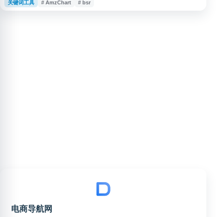
关键词工具
# AmzChart
# bsr
能。平台可帮助卖家了解产品表现、关键词机会和市场竞争情况，用于辅助亚
马逊店铺运营、选品决策和潜力市场挖掘。
电商导航网