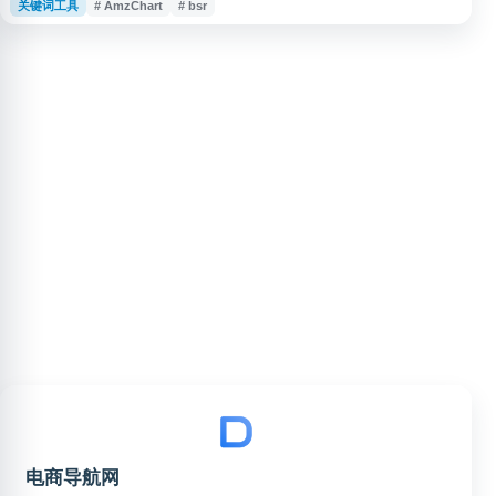
关键词工具
# AmzChart
# bsr
能。平台可帮助卖家了解产品表现、关键词机会和市场竞争情况，用于辅助亚
马逊店铺运营、选品决策和潜力市场挖掘。
电商导航网