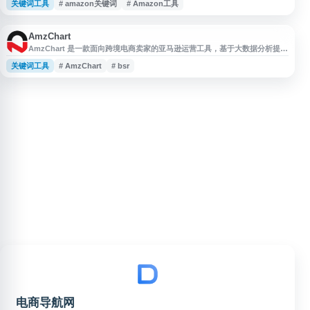
关键词工具
# amazon关键词
# Amazon工具
卖家了解亚马逊平台商品趋势、竞争情况和运营机会。适合从事 Amazon 选
品、Listing 优化和跨境电商运营的用户参考使用。
AmzChart
AmzChart 是一款面向跨境电商卖家的亚马逊运营工具，基于大数据分析提供
亚马逊选品、关键词反查、BSR 排名趋势、市场类目分析、跟卖监控等功
关键词工具
# AmzChart
# bsr
能。平台可帮助卖家了解产品表现、关键词机会和市场竞争情况，用于辅助亚
马逊店铺运营、选品决策和潜力市场挖掘。
电商导航网